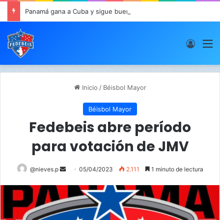
Panamá gana a Cuba y sigue buen paso en JCDC
Acces
M
Inicio
/
Béisbol Mayor
Béisbol Mayor
Fedebeis abre período
para votación de JMV
@nieves.p
S
05/04/2023
2.111
1 minuto de lectura
e
n
d
a