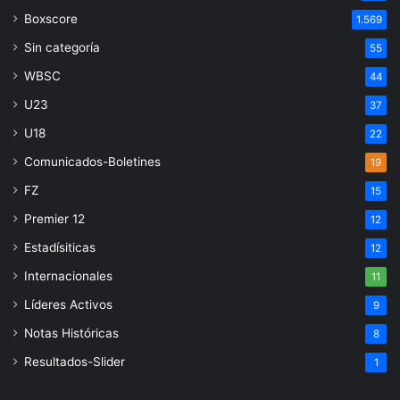
Boxscore
1.569
Sin categoría
55
WBSC
44
U23
37
U18
22
Comunicados-Boletines
19
FZ
15
Premier 12
12
Estadísiticas
12
Internacionales
11
Líderes Activos
9
Notas Históricas
8
Resultados-Slider
1