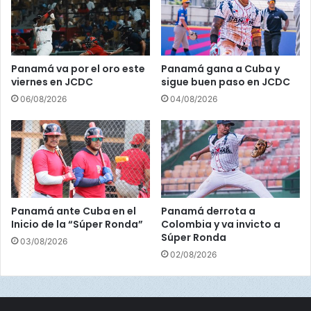
U
t
_Jugador Más Valioso: Jueves 13 de abril.
1
e
2
s
d
e
e
j
Panamá va por el oro este
Panamá gana a Cuba y
M
u
viernes en JCDC
sigue buen paso en JCDC
é
g
06/08/2026
04/08/2026
x
a
i
r
c
á
o
n
e
s
t
e
Panamá ante Cuba en el
Panamá derrota a
j
Inicio de la “Súper Ronda”
Colombia y va invicto a
u
Súper Ronda
03/08/2026
e
02/08/2026
v
e
s