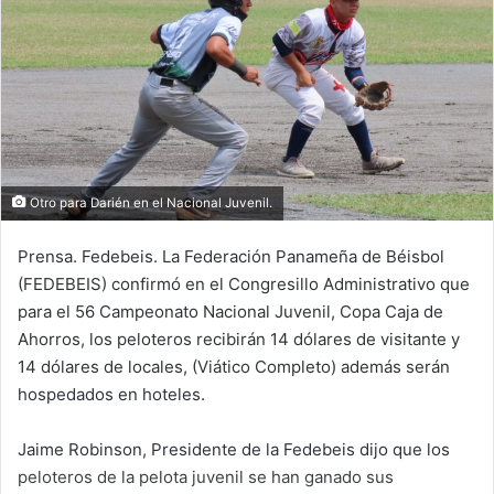
d
a
n
e
m
a
i
l
Otro para Darién en el Nacional Juvenil.
Prensa. Fedebeis. La Federación Panameña de Béisbol
(FEDEBEIS) confirmó en el Congresillo Administrativo que
para el 56 Campeonato Nacional Juvenil, Copa Caja de
Ahorros, los peloteros recibirán 14 dólares de visitante y
14 dólares de locales, (Viático Completo) además serán
hospedados en hoteles.
Jaime Robinson, Presidente de la Fedebeis dijo que los
peloteros de la pelota juvenil se han ganado sus