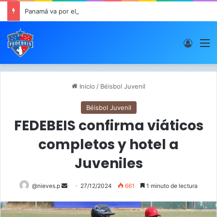
Panamá va por el oro este viernes en JCDC
Acces
M
Inicio
/
Béisbol Juvenil
Béisbol Juvenil
FEDEBEIS confirma viáticos
completos y hotel a
Juveniles
@nieves.p
S
27/12/2024
661
1 minuto de lectura
e
n