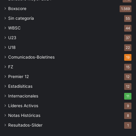
Boxscore
1.569
Sin categoría
55
WBSC
44
U23
37
U18
22
Comunicados-Boletines
19
FZ
15
Premier 12
12
Estadísiticas
12
Internacionales
11
Líderes Activos
9
Notas Históricas
8
Resultados-Slider
1