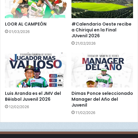
"
s
h
o
LOOR AL CAMPEÓN
#Calendario Oeste recibe
w
a Chiriquí en la Final
01/03/2026
"
JUvenil 2026
21/02/2026
Luis Aranda es el JMV del
Dimas Ponce seleccionado
Béisbol Juvenil 2026
Manager del Año del
Juvenil
12/02/2026
11/02/2026