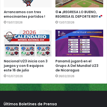
t
a
Arrancamos con tres
⚾
🔥
¡REGRESA LO BUENO,
d
emocinantes partidos !
REGRESA EL DEPORTE REY!
a
15/07/2026
13/07/2026
"
s
i
g
u
e
c
o
Nacional U23 inicia con 3
Panamá jugará en el
n
juegos y con 6 equipos
Grupo A Del Mundial U23
s
este 16 de julio
de Nicaragua
u
10/07/2026
26/02/2026
s
e
n
t
r
Últimos Boletines de Prensa
e