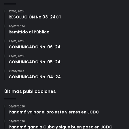
n
a
12/03/2024
m
RESOLUCIÓN No 03-24CT
i
20/02/2024
e
Remitido al Público
n
t
23/01/2024
o
COMUNICADO No. 06-24
s
22/01/2024
COMUNICADO No. 05-24
21/01/2024
COMUNICADO No. 04-24
Últimas publicaciones
06/08/2026
Panamá va por el oro este viernes en JCDC
04/08/2026
Panamá gana a Cuba y sigue buen paso en JCDC