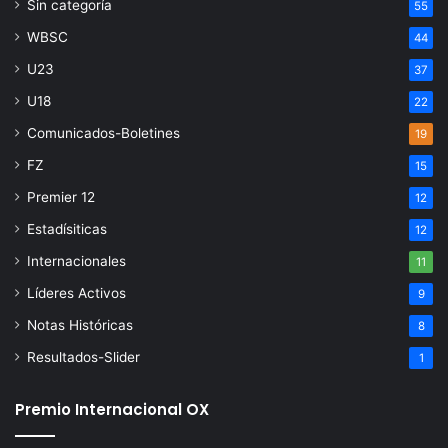
Sin categoría
55
WBSC
44
U23
37
U18
22
Comunicados-Boletines
19
FZ
15
Premier 12
12
Estadísiticas
12
Internacionales
11
Líderes Activos
9
Notas Históricas
8
Resultados-Slider
1
Premio Internacional OX