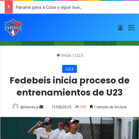
Panamá gana a Cuba y sigue buen paso en JCDC
Acces
M
Inicio
/
U23
U23
Fedebeis inicia proceso de
entrenamientos de U23
@nieves.p
S
11/08/2025
789
1 minuto de lectura
e
n
d
a