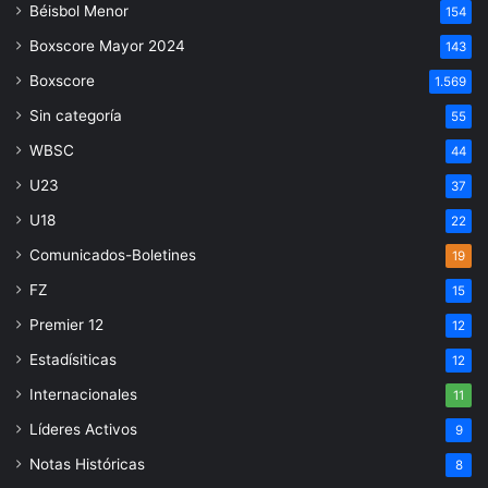
Béisbol Menor
154
Boxscore Mayor 2024
143
Boxscore
1.569
Sin categoría
55
WBSC
44
U23
37
U18
22
Comunicados-Boletines
19
FZ
15
Premier 12
12
Estadísiticas
12
Internacionales
11
Líderes Activos
9
Notas Históricas
8