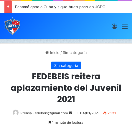
Panamá gana a Cuba y sigue buen paso en JCDC
Acces
M
Inicio
/
Sin categoría
Sin categoría
FEDEBEIS reitera
aplazamiento del Juvenil
2021
Prensa.Fedebeis@gmail.com
S
04/01/2021
2.131
e
1 minuto de lectura
n