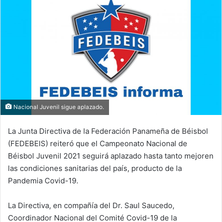
d
a
n
e
m
a
i
l
Nacional Juvenil sigue aplazado.
La Junta Directiva de la Federación Panameña de Béisbol
(FEDEBEIS) reiteró que el Campeonato Nacional de
Béisbol Juvenil 2021 seguirá aplazado hasta tanto mejoren
las condiciones sanitarias del país, producto de la
Pandemia Covid-19.
La Directiva, en compañía del Dr. Saul Saucedo,
Coordinador Nacional del Comité Covid-19 de la