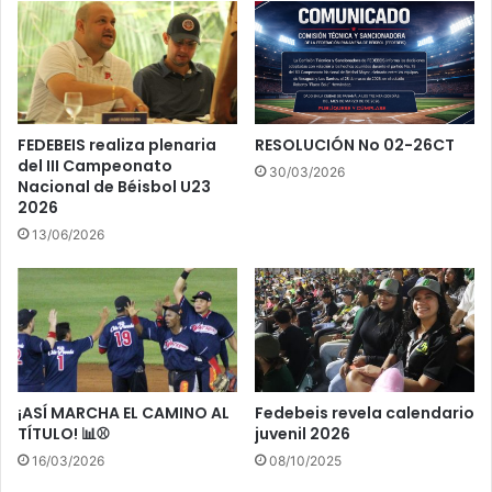
o
a
s
l
d
l
e
e
e
c
q
i
FEDEBEIS realiza plenaria
RESOLUCIÓN No 02-26CT
u
m
del III Campeonato
30/03/2026
i
i
Nacional de Béisbol U23
p
e
2026
o
n
13/06/2026
s
t
j
o
u
v
e
n
i
l
¡ASÍ MARCHA EL CAMINO AL
Fedebeis revela calendario
e
TÍTULO! 📊⚾️
juvenil 2026
s
16/03/2026
08/10/2025