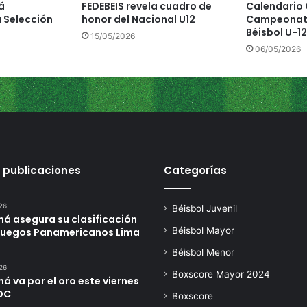
á
FEDEBEIS revela cuadro de
Calendario O
n
 Selección
honor del Nacional U12
Campeonato
d
Béisbol U-12
15/05/2026
e
06/05/2026
e
s
t
e
V
i
e
r
 publicaciones
Categorías
n
e
s
26
Béisbol Juvenil
e
á asegura su clasificación
n
Béisbol Mayor
 Juegos Panamericanos Lima
P
Béisbol Menor
a
26
n
Boxscore Mayor 2024
 va por el oro este viernes
a
DC
Boxscore
m