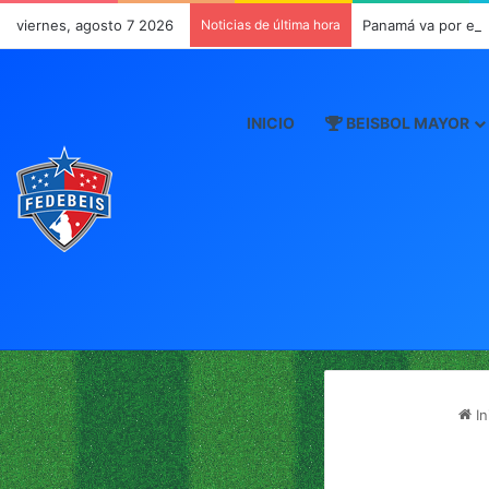
viernes, agosto 7 2026
Noticias de última hora
Panamá va por el 
INICIO
BEISBOL MAYOR
In