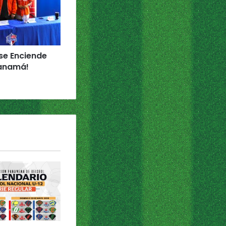
 se Enciende
Panamá!