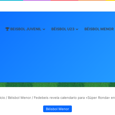
oro este viernes en JCDC
BEISBOL JUVENIL
BÉISBOL U23
BÉISBOL MENOR
icio
/
Béisbol Menor
/
Fedebeis revela calendario para «Súper Ronda» e
Béisbol Menor