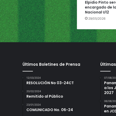
Elpidio Pinto ser
e
encargado de la
h
Nacional U12
a
29/05/2026
b
r
i
n
d
a
d
o
Últimos Boletines de Prensa
Últimas
g
r
a
12/03/2024
07/08/20
n
RESOLUCIÓN No 03-24CT
Panam
d
a los
e
20/02/2024
2027
Remitido al Público
s
06/08/20
t
23/01/2024
Panamá
r
COMUNICADO No. 06-24
en JC
i