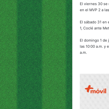
El viernes 30 se
en el MVP 2 a las
El sábado 31 en 
1, Coclé ante Me
El domingo 1 de j
las 10:00 a.m. y 
a.m.