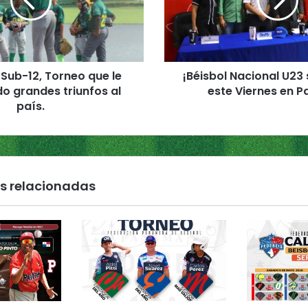
s
b
o
l
N
 Sub-12, Torneo que le
¡Béisbol Nacional U23
a
o grandes triunfos al
este Viernes en 
c
país.
i
o
n
a
l
U
s relacionadas
2
3
s
e
E
n
c
i
e