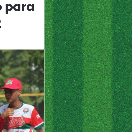
o para
2