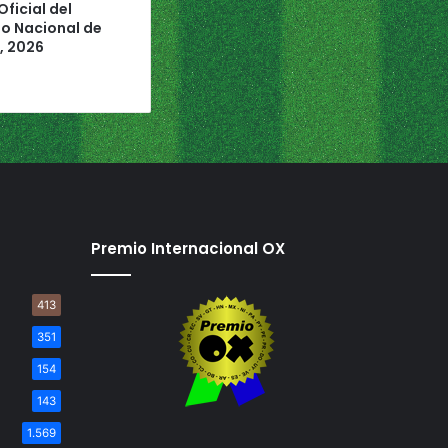
ficial del
 Nacional de
, 2026
Premio Internacional OX
413
351
154
143
1.569