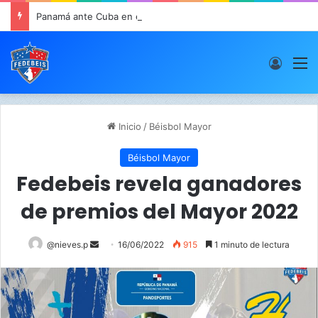
Panamá ante Cuba en el Inicio de la “Súper Ronda”
Acces
M
Inicio
/
Béisbol Mayor
Béisbol Mayor
Fedebeis revela ganadores
de premios del Mayor 2022
@nieves.p
S
16/06/2022
915
1 minuto de lectura
e
n
d
a