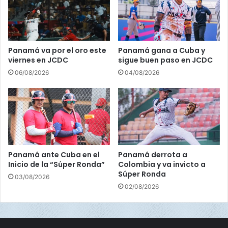
e
a
r
m
í
á
a
M
e
e
Panamá va por el oro este
Panamá gana a Cuba y
n
t
viernes en JCDC
sigue buen paso en JCDC
j
r
06/08/2026
04/08/2026
u
o
e
g
o
p
o
s
p
Panamá ante Cuba en el
Panamá derrota a
u
Inicio de la “Súper Ronda”
Colombia y va invicto a
e
Súper Ronda
03/08/2026
s
02/08/2026
t
o