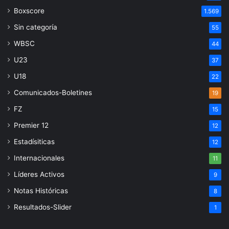
Boxscore
1.569
Sin categoría
55
WBSC
44
U23
37
U18
22
Comunicados-Boletines
19
FZ
15
Premier 12
12
Estadísiticas
12
Internacionales
11
Líderes Activos
9
Notas Históricas
8
Resultados-Slider
1