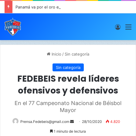
Panamá va por el oro este viernes en JCDC
Acces
M
Inicio
/
Sin categoría
Sin categoría
FEDEBEIS revela líderes
ofensivos y defensivos
En el 77 Campeonato Nacional de Béisbol
Mayor
Prensa.Fedebeis@gmail.com
S
28/10/2020
4.820
e
1 minuto de lectura