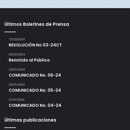
_ Segunda Base: Víctor Vásquez de Los Santos con 1.000
puntos de promedio.
Últimos Boletines de Prensa
_ Tercera Base: Yoni Lasso de Herrera con 1.000 puntos de
12/03/2024
promedio.
RESOLUCIÓN No 03-24CT
20/02/2024
_ Campo Corto: Eduardo Thomas de Metro con .985
Remitido al Público
puntos de promedio.
23/01/2024
COMUNICADO No. 06-24
_ Jardín Izquierdo: Erick Murdock de Coclé con 1.000
22/01/2024
puntos de promedio.
COMUNICADO No. 05-24
_ Jardín Central: Leonardo Burgos de Panamá Oeste con
21/01/2024
COMUNICADO No. 04-24
1.000 puntos de promedio.
Últimas publicaciones
_ Jardín Derecho: Javier Domínguez de Los Santos con
1.000 puntos de promedio.