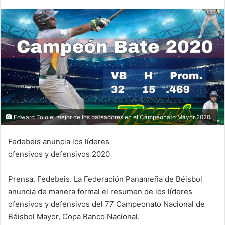
n
d
a
n
e
m
a
i
l
Edward Tolo el mejor de los bateadores en el Campeonato Mayor 2020.
Fedebeis anuncia los líderes
ofensivos y defensivos 2020
Prensa. Fedebeis. La Federación Panameña de Béisbol
anuncia de manera formal el resumen de los líderes
ofensivos y defensivos del 77 Campeonato Nacional de
Béisbol Mayor, Copa Banco Nacional.