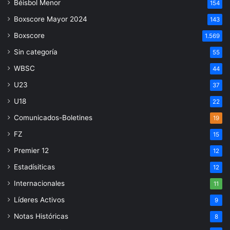
Béisbol Menor
154
Boxscore Mayor 2024
143
Boxscore
1.569
Sin categoría
55
WBSC
44
U23
37
U18
22
Comunicados-Boletines
19
FZ
15
Premier 12
12
Estadísiticas
12
Internacionales
11
Líderes Activos
9
Notas Históricas
8