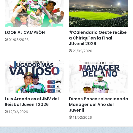
d
p
i
o
a
r
l
l
U
l
LOOR AL CAMPEÓN
#Calendario Oeste recibe
1
u
a Chiriquí en la Final
01/03/2026
8
v
JUvenil 2026
i
21/02/2026
a
e
n
e
l
M
u
n
Luis Aranda es el JMV del
Dimas Ponce seleccionado
d
Béisbol Juvenil 2026
Manager del Año del
Juvenil
i
12/02/2026
a
11/02/2026
l
U