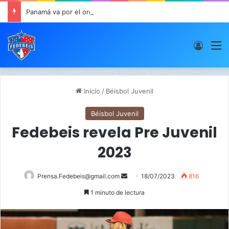
Panamá va por el oro este viernes en JCDC
Acces
M
Inicio
/
Béisbol Juvenil
Béisbol Juvenil
Fedebeis revela Pre Juvenil
2023
Prensa.Fedebeis@gmail.com
S
18/07/2023
816
e
1 minuto de lectura
n
d
a