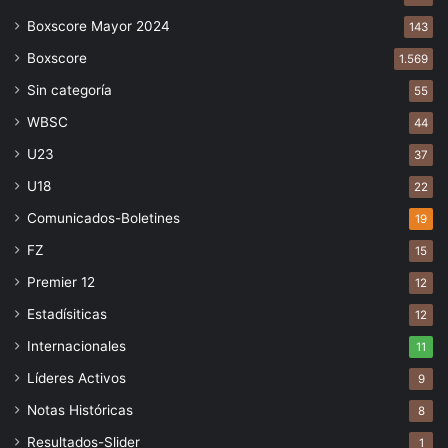
Boxscore Mayor 2024
143
Boxscore
1.569
Sin categoría
55
WBSC
44
U23
37
U18
22
Comunicados-Boletines
19
FZ
15
Premier 12
12
Estadísiticas
12
Internacionales
11
Líderes Activos
9
Notas Históricas
8
Resultados-Slider
1