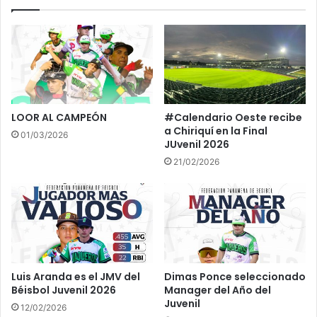
Jardineros:
ó
n
Carlos Mosquera (P. Metro), Jhonny Dixon (Bocas del
Toro), Alfredo Borbúa (Colón), Arturo Díaz (Los Santos),
César Cortez (Los Santos), Daniel Fernández (Coclé) y
Carlos Cortez (P.Oeste).
LOOR AL CAMPEÓN
#Calendario Oeste recibe
Lanzadores:
a Chiriquí en la Final
01/03/2026
JUvenil 2026
Abrahan Atencio (Veraguas), Christian Franco (Veraguas),
21/02/2026
Dario Osorio (Coclé), Juan Carlos Lanza (P. Este), Joel
Domínguez (Herrera), Raúl De Gracia (Los Santos), Víctor
Garrido (Los Santos), Reynell Guevara (Coclé), Edgard
Sánchez (Colón), Aldair Miranda (Occidente).
Profesionales:
Luis Aranda es el JMV del
Dimas Ponce seleccionado
Béisbol Juvenil 2026
Manager del Año del
Jean Carlos Carrillo (Aprobado-Baltimore), Leonardo
Juvenil
12/02/2026