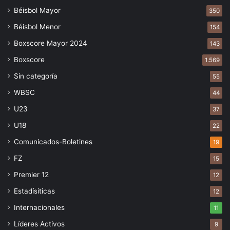
Béisbol Mayor
350
Béisbol Menor
154
Boxscore Mayor 2024
143
Boxscore
1.569
Sin categoría
55
WBSC
44
U23
37
U18
22
Comunicados-Boletines
19
FZ
15
Premier 12
12
Estadísiticas
12
Internacionales
11
Líderes Activos
9