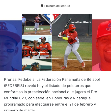
e
1 minuto de lectura
n
d
a
n
e
m
a
i
l
Prensa. Fedebeis. La Federación Panameña de Béisbol
(FEDEBEIS) reveló hoy el listado de peloteros que
conforman la preselección nacional que jugará el Pre
Mundial U23, con sede en Honduras y Nicaragua,
programado para efectuarse entre el 21 de febrero y
primero de marzo.