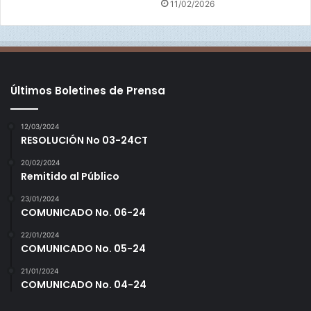
Jiménez (Toronto), Abrahan Rodríguez (Aprobado-
11/02/2026
Chicago), Ramiro Rodríguez (Aprobado-Houston), Sadrac
Franco (Angels), Edgardo Sandoval (Aprobado-Houston),
Adán Frías (Kansas City), Alberto Guerrero (Miami),
Gilberto Chu (Washington), Pedro González (Washington),
Pablo Falconet (Aprobado-Baltimore) y Héctor López
Últimos Boletines de Prensa
(Aprobado-Baltimore).
12/03/2024
RESOLUCIÓN No 03-24CT
20/02/2024
Remitido al Público
23/01/2024
COMUNICADO No. 06-24
22/01/2024
COMUNICADO No. 05-24
21/01/2024
COMUNICADO No. 04-24