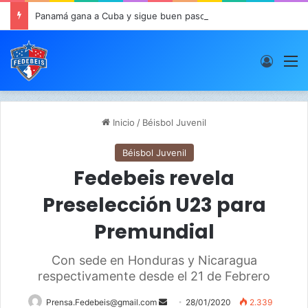
Panamá gana a Cuba y sigue buen paso en JCDC
Acces
M
Inicio
/
Béisbol Juvenil
Béisbol Juvenil
Fedebeis revela
Preselección U23 para
Premundial
Con sede en Honduras y Nicaragua
respectivamente desde el 21 de Febrero
Prensa.Fedebeis@gmail.com
S
28/01/2020
2.339