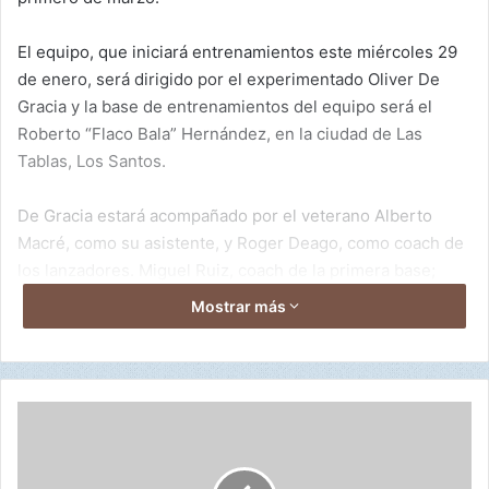
El equipo, que iniciará entrenamientos este miércoles 29
de enero, será dirigido por el experimentado Oliver De
Gracia y la base de entrenamientos del equipo será el
Roberto “Flaco Bala” Hernández, en la ciudad de Las
Tablas, Los Santos.
De Gracia estará acompañado por el veterano Alberto
Macré, como su asistente, y Roger Deago, como coach de
los lanzadores. Miguel Ruiz, coach de la primera base;
Aurelio González, asistente; Jorge Cortez, coach de
Mostrar más
bullpen; y el preparador físico será Víctor Castillo.
Al listado de 30 jugadores nacionales se le agrega un
listado de 12 jugadores profesionales, de los cuales seis
1
han recibido permiso de sus organizaciones, para jugar en
1
9
el Campeonato.
-