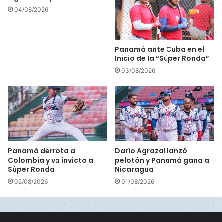
m
04/08/2026
i
o
a
l
Panamá ante Cuba en el
M
Inicio de la “Súper Ronda”
a
03/08/2026
n
a
g
e
r
d
e
l
Panamá derrota a
Darío Agrazal lanzó
A
Colombia y va invicto a
pelotón y Panamá gana a
ñ
Súper Ronda
Nicaragua
o
02/08/2026
01/08/2026
2
0
2
3