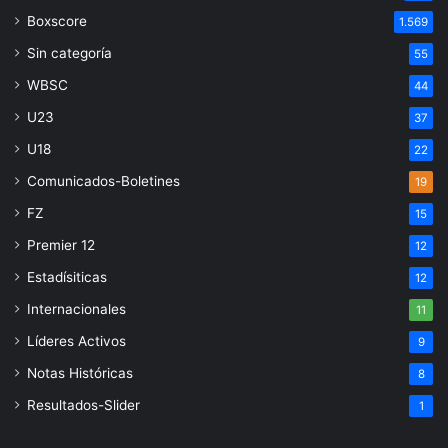
Boxscore
1.569
Sin categoría
55
WBSC
44
U23
37
U18
22
Comunicados-Boletines
19
FZ
15
Premier 12
12
Estadísiticas
12
Internacionales
11
Líderes Activos
9
Notas Históricas
8
Resultados-Slider
1