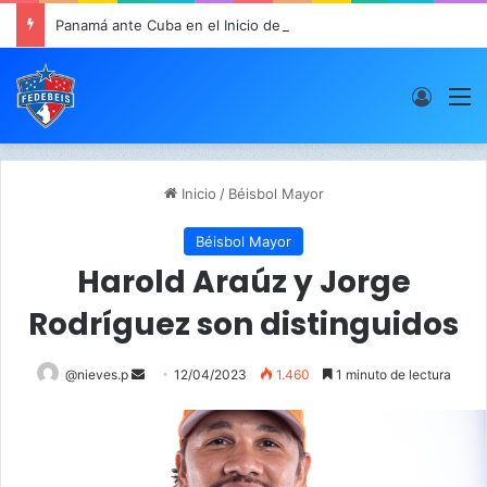
Panamá ante Cuba en el Inicio de la “Súper Ronda”
Acces
M
Inicio
/
Béisbol Mayor
Béisbol Mayor
Harold Araúz y Jorge
Rodríguez son distinguidos
@nieves.p
S
12/04/2023
1.460
1 minuto de lectura
e
n
d
a