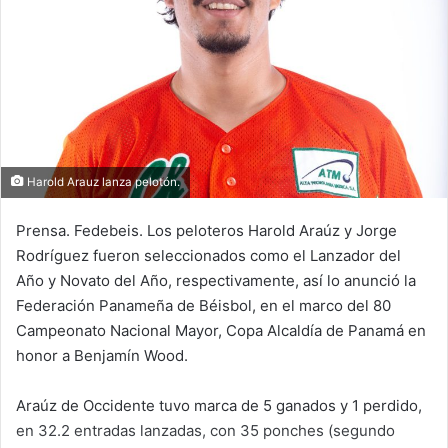
n
e
m
a
i
l
Harold Arauz lanza pelotón.
Prensa. Fedebeis. Los peloteros Harold Araúz y Jorge
Rodríguez fueron seleccionados como el Lanzador del
Año y Novato del Año, respectivamente, así lo anunció la
Federación Panameña de Béisbol, en el marco del 80
Campeonato Nacional Mayor, Copa Alcaldía de Panamá en
honor a Benjamín Wood.
Araúz de Occidente tuvo marca de 5 ganados y 1 perdido,
en 32.2 entradas lanzadas, con 35 ponches (segundo