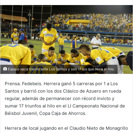
n
d
a
n
e
m
a
i
l
Equipo saca triunfo ante Los Santos y son 17 los que lleva al hilo.
Prensa. Fedebeis. Herrera ganó 5 carreras por 1 a Los
Santos y barrió con los dos Clásico de Azuero en rueda
regular, además de permanecer con récord invicto y
sumar 17 triunfos al hilo en el LI Campeonato Nacional de
Béisbol Juvenil, Copa Caja de Ahorros.
Herrera de local jugando en el Claudio Nieto de Monagrillo