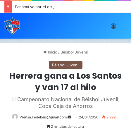
Panamá va por el oro este viernes en JCDC
Acces
M
Inicio
/
Béisbol Juvenil
Béisbol Juvenil
Herrera gana a Los Santos
y van 17 al hilo
LI Campeonato Nacional de Béisbol Juvenil,
Copa Caja de Ahorros
Prensa.Fedebeis@gmail.com
S
24/01/2020
2.299
e
2 minutos de lectura