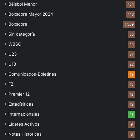
Béisbol Menor
154
Boxscore Mayor 2024
143
Boxscore
1.569
Sin categoría
55
WBSC
44
U23
37
U18
22
Comunicados-Boletines
19
FZ
15
Premier 12
12
Estadísiticas
12
Internacionales
11
Líderes Activos
9
Notas Históricas
8