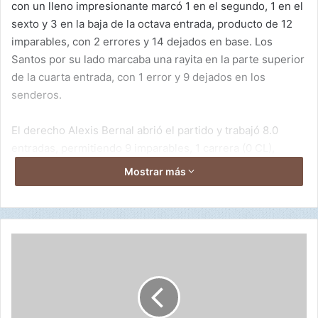
con un lleno impresionante marcó 1 en el segundo, 1 en el
sexto y 3 en la baja de la octava entrada, producto de 12
imparables, con 2 errores y 14 dejados en base. Los
Santos por su lado marcaba una rayita en la parte superior
de la cuarta entrada, con 1 error y 9 dejados en los
senderos.
El derecho Alexis Bernal abrió el partido y trabajó 8.0
entradas, permitiendo 9 imparables, 1 carrera (0 CL),
ponchando a 8 y boleando a 2 para llevarse el triunfo,
Mostrar más
poniendo ahora su marca personal en foja de 4-0.
La derrota fue para el zurdo abridor de Los Santos que
trabajó 5.1 entradas.
1
0
2
Antony Acosta dio de 3-2 con una remolcada, Manuel
-
Rodríguez de 5-4 con 2 producidas y Miguel Pérez de 3-1.
V
Por Los Santos Anthony Crespo de 4-2 con producida y
e