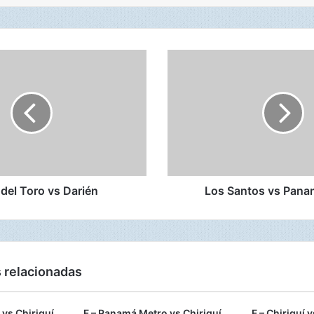
L
o
s
S
a
n
t
o
s
del Toro vs Darién
v
Los Santos vs Pana
s
P
a
n
a
 relacionadas
m
á
M
vs Chiriquí
F – Panamá Metro vs Chiriquí
F – Chiriquí