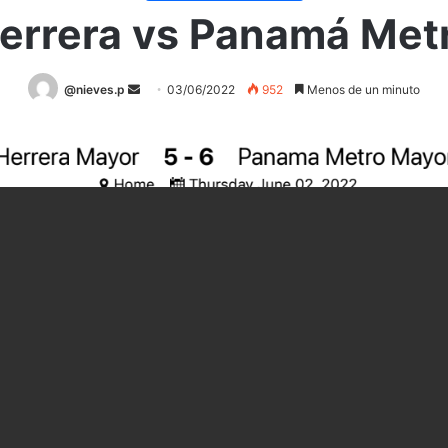
errera vs Panamá Met
@nieves.p
S
03/06/2022
952
Menos de un minuto
e
n
d
a
n
e
m
a
i
l