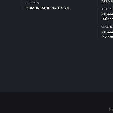
paso 
21/01/2024
COMUNICADO No. 04-24
03/08/20
Panamá
“Súpe
02/08/20
Panamá
invict
Ini