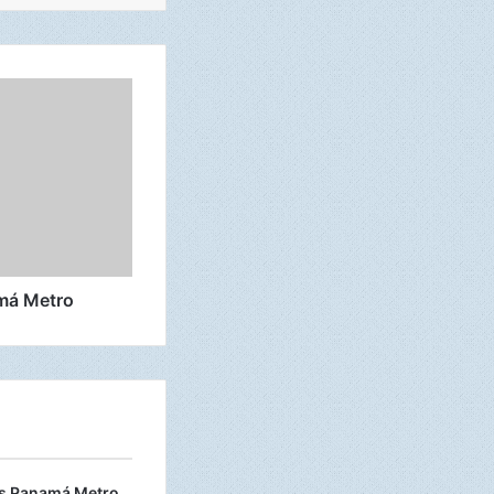
má Metro
 vs Panamá Metro