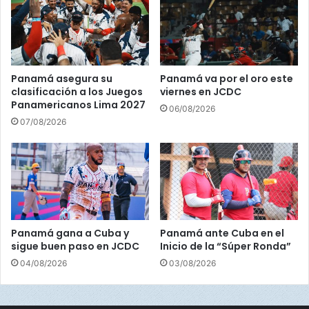
e
c
s
o
l
n
i
t
g
r
Panamá asegura su
Panamá va por el oro este
a
o
clasificación a los Juegos
viernes en JCDC
s
l
Panamericanos Lima 2027
06/08/2026
E
e
07/08/2026
i
n
n
e
a
n
r
t
D
r
í
e
a
n
z
a
Panamá gana a Cuba y
Panamá ante Cuba en el
m
sigue buen paso en JCDC
Inicio de la “Súper Ronda”
i
04/08/2026
03/08/2026
e
n
t