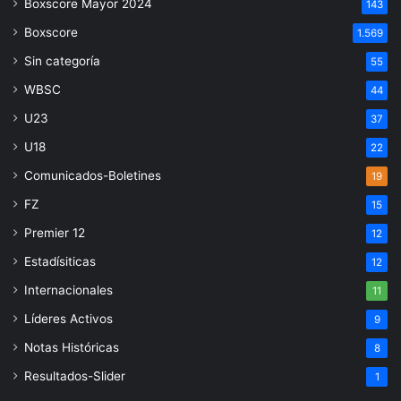
Boxscore Mayor 2024
143
Boxscore
1.569
Sin categoría
55
WBSC
44
U23
37
U18
22
Comunicados-Boletines
19
FZ
15
Premier 12
12
Estadísiticas
12
Internacionales
11
Líderes Activos
9
Notas Históricas
8
Resultados-Slider
1