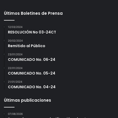
o
s
Últimos Boletines de Prensa
d
o
m
12/03/2024
i
RESOLUCIÓN No 03-24CT
n
20/02/2024
i
Remitido al Público
c
a
23/01/2024
l
COMUNICADO No. 06-24
e
22/01/2024
s
COMUNICADO No. 05-24
21/01/2024
COMUNICADO No. 04-24
Últimas publicaciones
07/08/2026