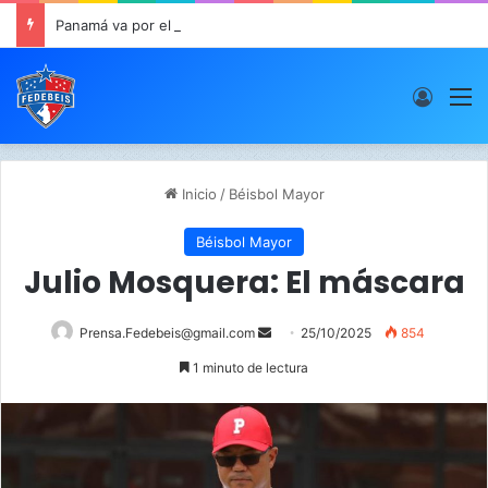
Panamá va por el oro este viernes en JCDC
Acces
M
Inicio
/
Béisbol Mayor
Béisbol Mayor
Julio Mosquera: El máscara
Prensa.Fedebeis@gmail.com
S
25/10/2025
854
e
1 minuto de lectura
n
d
a
n