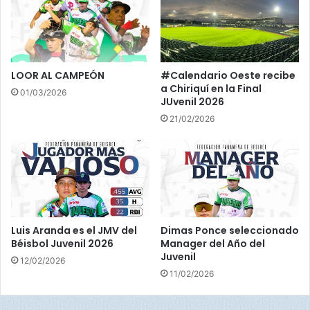
a
h
c
u
i
e
ó
l
n
l
LOOR AL CAMPEÓN
#Calendario Oeste recibe
a
a Chiriquí en la Final
01/03/2026
s
JUvenil 2026
21/02/2026
Luis Aranda es el JMV del
Dimas Ponce seleccionado
Béisbol Juvenil 2026
Manager del Año del
Juvenil
12/02/2026
11/02/2026