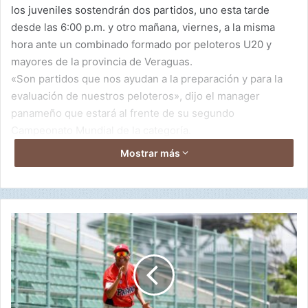
los juveniles sostendrán dos partidos, uno esta tarde
desde las 6:00 p.m. y otro mañana, viernes, a la misma
hora ante un combinado formado por peloteros U20 y
mayores de la provincia de Veraguas.
«Son partidos que nos ayudan a la preparación y para la
evaluación de nuestros peloteros», dijo el manager
panameño que estará al frente de su segundo
Campeonato Mundial de la categoría.
Medina también notificó de algunos recortes que ha
Mostrar más
tenido la preselección U18 de Panamá, entre ellas, el
derecho Elkyns Villarreal que logró un acuerdo para jugar
pelota profesional, Jesús Muñoz y Emmanuel Herrera por
lesiomes, Gabriel Vasquez, Francisco Pimentel y Jorge
E
Beitia fueron recortados.
l
p
Panamá debuta el 1 de septiembre ante Venezuela en
i
partido de la fase regular del Mundial U18 de Taiwán.
d
i
o