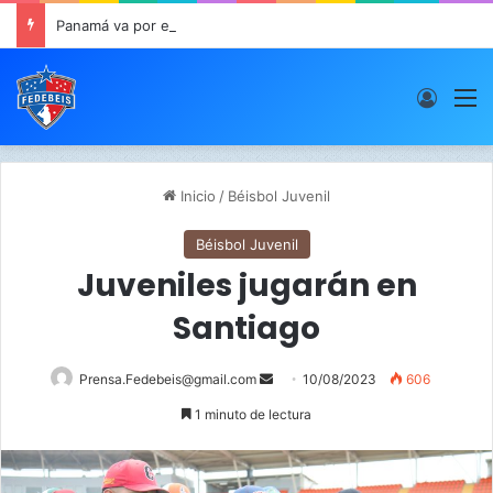
Panamá va por el oro este viernes en JCDC
Acces
M
Inicio
/
Béisbol Juvenil
Béisbol Juvenil
Juveniles jugarán en
Santiago
Prensa.Fedebeis@gmail.com
S
10/08/2023
606
e
1 minuto de lectura
n
d
a