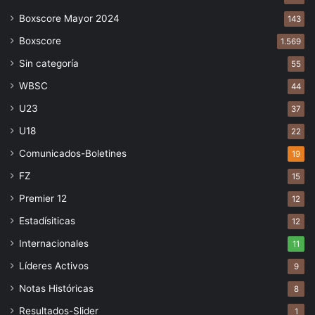
Boxscore Mayor 2024
143
Boxscore
1.569
Sin categoría
55
WBSC
44
U23
37
U18
22
Comunicados-Boletines
19
FZ
15
Premier 12
12
Estadísiticas
12
Internacionales
11
Líderes Activos
9
Notas Históricas
8
Resultados-Slider
1