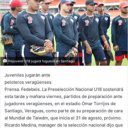
n
e
m
a
i
l
Prejuvenil U18 jugará fogueos en Santiago.
Juveniles jugarán ante
peloteros veragüenses
Prensa. Fedebeis. La Preselección Nacional U18 sostendrá
esta tarde y mañana viernes, partidos de preparación ante
jugadores veragüenses, en el estadio Omar Torrijos de
Santiago, Veraguas, como parte de su preparación de cara
al Mundial de Taiwám, que inicia el 31 de agosto, próximo.
Ricardo Medina, manager de la selección nacional dijo que