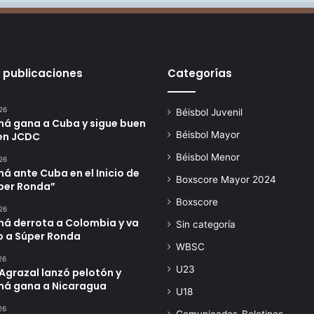
n
 publicaciones
Categorías
26
Béisbol Juvenil
á gana a Cuba y sigue buen
Béisbol Mayor
en JCDC
Béisbol Menor
26
 ante Cuba en el Inicio de
Boxscore Mayor 2024
úper Ronda”
Boxscore
26
á derrota a Colombia y va
Sin categoría
o a Súper Ronda
WBSC
26
U23
Agrazal lanzó pelotón y
á gana a Nicaragua
U18
26