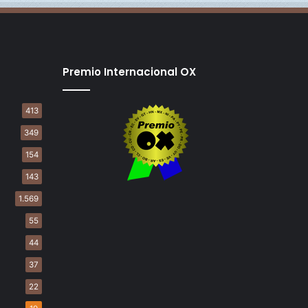
Premio Internacional OX
413
349
154
143
1.569
55
44
37
22