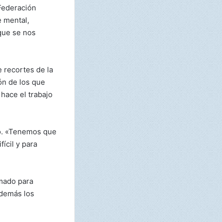
Federación
e mental,
que se nos
 recortes de la
ón de los que
 hace el trabajo
ño. «Tenemos que
ícil y para
mado para
además los