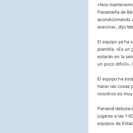
«Nos mantenemos
Panameña de Béis
acondicionando a
avecina», dijo M
El equipo ya ha 
plantilla. «Es u
estarán en la sel
un poco difícil»,
El equipo ha est
hacer las cosas 
nosotros es muy 
Panamá debutará
jugarse a las 1:
equipos de Estad