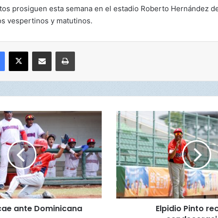
os prosiguen esta semana en el estadio Roberto Hernández de
os vespertinos y matutinos.
Facebook
X
Compartir por correo electrónico
Imprimir
E
l
p
i
d
i
o
P
i
ae ante Dominicana
Elpidio Pinto re
n
t