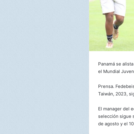
Panamá se alista
el Mundial Juven
Prensa. Fedebeis
Taiwán, 2023, si
El manager del e
selección sigue s
de agosto y el 1