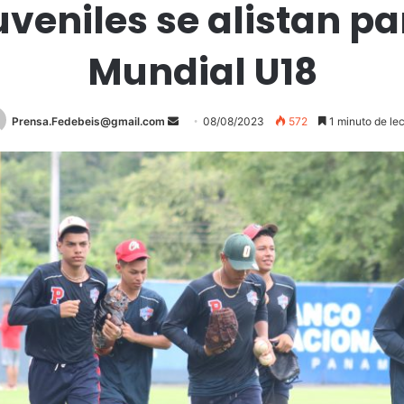
uveniles se alistan pa
Mundial U18
Prensa.Fedebeis@gmail.com
S
08/08/2023
572
1 minuto de le
e
n
d
a
n
e
m
a
i
l