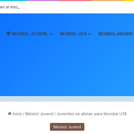
n el Inicio de la “Súper Ronda”
BEISBOL JUVENIL
BÉISBOL U23
BÉISBOL MENOR
Inicio
/
Béisbol Juvenil
/
Juveniles se alistan para Mundial U18
Béisbol Juvenil