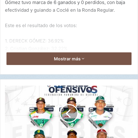
Gómez tuvo marca de 6 ganados y 0 perdidos, con baja
efectividad y guiando a Coclé en la Ronda Regular.
Este es el resultado de los votos:
1. DERECK GÓMEZ: 36.92%
2. Cristian González: 32.22%
3. Joshua Martínez: 11.57%
Mostrar más
F
e
d
e
b
e
i
s