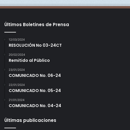
l
s
"
i
2
c
0
o
Últimos Boletines de Prensa
2
M
6
u
12/03/2024
"
n
RESOLUCIÓN No 03-24CT
d
i
20/02/2024
a
Remitido al Público
l
23/01/2024
2
COMUNICADO No. 06-24
0
2
22/01/2024
COMUNICADO No. 05-24
6
21/01/2024
COMUNICADO No. 04-24
Últimas publicaciones