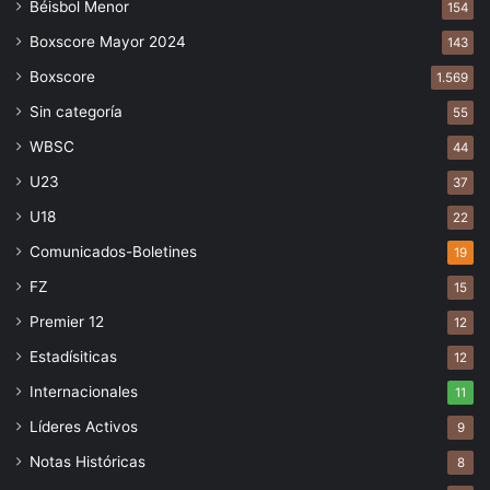
Béisbol Menor
154
Boxscore Mayor 2024
143
Boxscore
1.569
Sin categoría
55
WBSC
44
U23
37
U18
22
Comunicados-Boletines
19
FZ
15
Premier 12
12
Estadísiticas
12
Internacionales
11
Líderes Activos
9
Notas Históricas
8