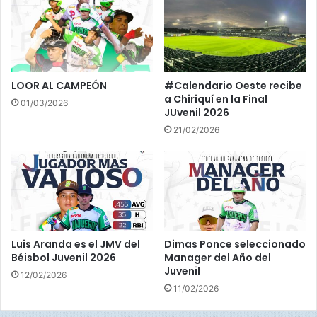
s
r
y
e
d
n
e
a
f
m
e
i
LOOR AL CAMPEÓN
#Calendario Oeste recibe
n
e
a Chiriquí en la Final
01/03/2026
s
n
JUvenil 2026
i
t
21/02/2026
v
o
o
s
s
d
e
e
n
c
e
a
l
r
J
a
Luis Aranda es el JMV del
Dimas Ponce seleccionado
u
a
Béisbol Juvenil 2026
Manager del Año del
v
l
Juvenil
12/02/2026
e
C
11/02/2026
n
l
i
á