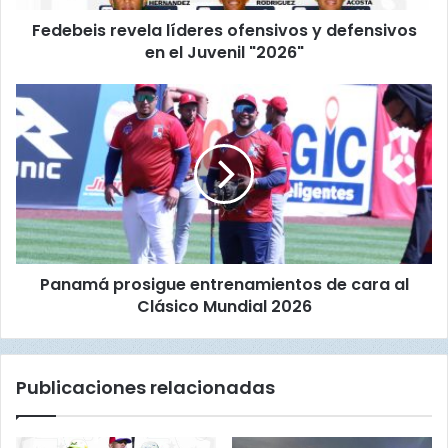
r
Fedebeis revela líderes ofensivos y defensivos
e
en el Juvenil "2026"
v
e
l
P
a
a
l
n
í
a
d
m
e
á
r
p
e
r
s
o
o
Panamá prosigue entrenamientos de cara al
s
f
Clásico Mundial 2026
i
e
g
n
u
s
e
Publicaciones relacionadas
i
e
v
n
o
t