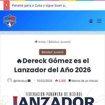
Panamá gana a Cuba y sigue buen paso en JCDC
Acces
M
Inicio
/
Béisbol Juvenil
Béisbol Juvenil
🔥Dereck Gómez es el
Lanzador del Año 2026
@nieves.p
S
10/02/2026
5.996
Menos de un minuto
e
n
d
a