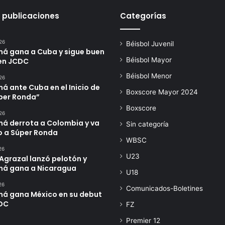
 publicaciones
Categorías
26
Béisbol Juvenil
á gana a Cuba y sigue buen
Béisbol Mayor
en JCDC
Béisbol Menor
26
 ante Cuba en el Inicio de
Boxscore Mayor 2024
úper Ronda”
Boxscore
26
á derrota a Colombia y va
Sin categoría
o a Súper Ronda
WBSC
26
U23
Agrazal lanzó pelotón y
á gana a Nicaragua
U18
26
Comunicados-Boletines
á gana México en su debut
DC
FZ
Premier 12