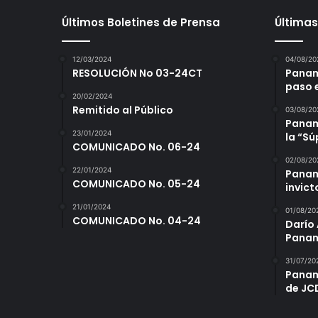
Últimos Boletines de Prensa
Últimas
12/03/2024
04/08/20
RESOLUCIÓN No 03-24CT
Panam
paso 
20/02/2024
Remitido al Público
03/08/20
Panamá
23/01/2024
la “S
COMUNICADO No. 06-24
02/08/20
22/01/2024
Panam
COMUNICADO No. 05-24
invict
21/01/2024
01/08/20
COMUNICADO No. 04-24
Darío 
Panam
31/07/20
Panam
de JC