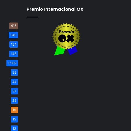
Premio Internacional OX
413
349
154
143
1.569
55
44
37
22
19
15
12