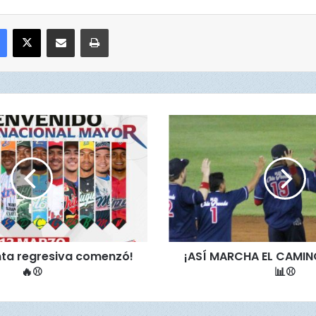
Facebook
X
Compartir por correo electrónico
Imprimir
¡
A
S
Í
M
A
R
C
H
nta regresiva comenzó!
¡ASÍ MARCHA EL CAMIN
A
🔥⚾
📊⚾️
E
L
C
A