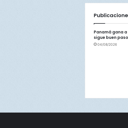
r
e
Publicacione
s
i
v
Panamá gana a 
a
sigue buen pas
c
04/08/2026
o
m
e
n
z
ó
!
🔥
⚾