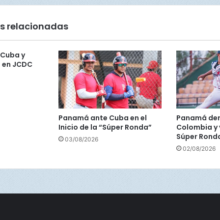
M
I
s relacionadas
N
O
A
Cuba y
L
o en JCDC
T
Í
T
U
L
Panamá ante Cuba en el
Panamá der
O
Inicio de la “Súper Ronda”
Colombia y 
!
Súper Rond
03/08/2026
📊
02/08/2026
⚾️