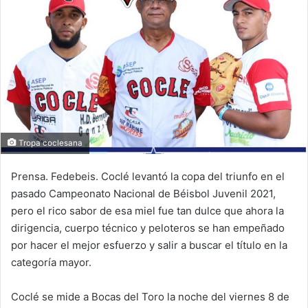
n
e
m
a
i
l
Tropa coclesana
Prensa. Fedebeis. Coclé levantó la copa del triunfo en el
pasado Campeonato Nacional de Béisbol Juvenil 2021,
pero el rico sabor de esa miel fue tan dulce que ahora la
dirigencia, cuerpo técnico y peloteros se han empeñado
por hacer el mejor esfuerzo y salir a buscar el título en la
categoría mayor.
Coclé se mide a Bocas del Toro la noche del viernes 8 de