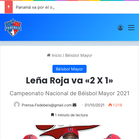
Panamá va por el oro este viernes en JCDC
Acces
M
Inicio
/
Béisbol Mayor
Béisbol Mayor
Leña Roja va «2 X 1»
Campeonato Nacional de Béisbol Mayor 2021
Prensa.Fedebeis@gmail.com
S
01/10/2021
1.018
e
1 minuto de lectura
n
d
a