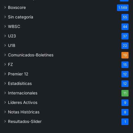
Boxscore
1.569
Sin categoría
55
WBSC
44
U23
37
U18
22
Comunicados-Boletines
19
FZ
15
Premier 12
12
Estadísiticas
12
Internacionales
11
Líderes Activos
9
Notas Históricas
8
Resultados-Slider
1