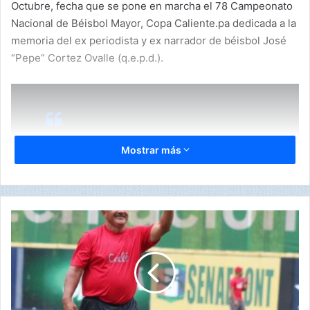
Octubre, fecha que se pone en marcha el 78 Campeonato
Nacional de Béisbol Mayor, Copa Caliente.pa dedicada a la
memoria del ex periodista y ex narrador de béisbol José
“Pepe” Cortez Ovalle (q.e.p.d.).
Mostrar más
“Queremos el doblete, pensamos
en el doblete, por qué no”, dijo el
manager Manuel Rodríguez, un
F
experimentado hombre de pelota.
e
d
e
b
Ganar la Corona del Béisbol Mayor es una satisfacción
e
única para los coclesaos, hazaña que en 77 Torneos
i