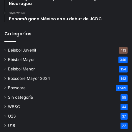
Nicaragua
31/07/2026
Panamá gana México en su debut de JCDC
Categorías
Béisbol Juvenil
413
Béisbol Mayor
349
Béisbol Menor
154
Boxscore Mayor 2024
143
Boxscore
1.569
Sin categoría
55
WBSC
44
U23
37
U18
22