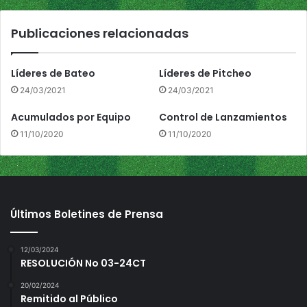
r
r
Publicaciones relacionadas
e
a
Líderes de Bateo
Líderes de Pitcheo
24/03/2021
24/03/2021
Acumulados por Equipo
Control de Lanzamientos
11/10/2020
11/10/2020
Últimos Boletines de Prensa
12/03/2024
RESOLUCIÓN No 03-24CT
20/02/2024
Remitido al Público