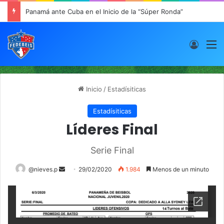
Panamá ante Cuba en el Inicio de la “Súper Ronda”
Acces
M
Inicio
/
Estadísiticas
Estadísiticas
Líderes Final
Serie Final
@nieves.p
S
29/02/2020
1.984
Menos de un minuto
e
n
d
a