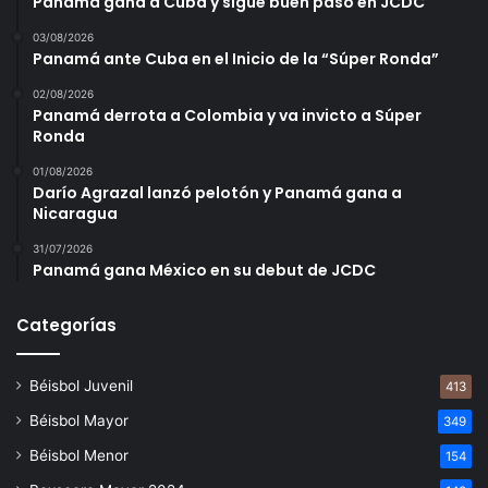
Panamá gana a Cuba y sigue buen paso en JCDC
03/08/2026
Panamá ante Cuba en el Inicio de la “Súper Ronda”
02/08/2026
Panamá derrota a Colombia y va invicto a Súper
Ronda
01/08/2026
Darío Agrazal lanzó pelotón y Panamá gana a
Nicaragua
31/07/2026
Panamá gana México en su debut de JCDC
Categorías
Béisbol Juvenil
413
Béisbol Mayor
349
Béisbol Menor
154