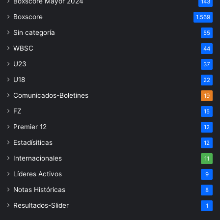
Boxscore Mayor 2024
143
Boxscore
1.569
Sin categoría
55
WBSC
44
U23
37
U18
22
Comunicados-Boletines
19
FZ
15
Premier 12
12
Estadísiticas
12
Internacionales
11
Líderes Activos
9
Notas Históricas
8
Resultados-Slider
1