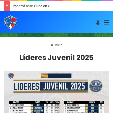
Panamá ante Cuba en el Inicio de la “Súper Ronda”
Acces
M
Inicio
Líderes Juvenil 2025