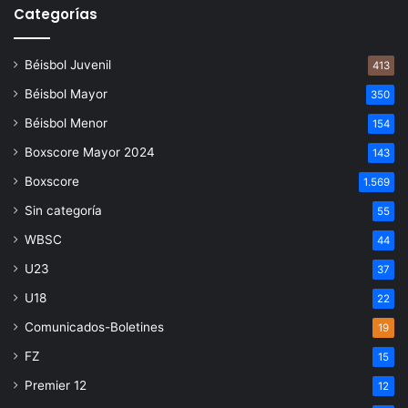
Categorías
Béisbol Juvenil
413
Béisbol Mayor
350
Béisbol Menor
154
Boxscore Mayor 2024
143
Boxscore
1.569
Sin categoría
55
WBSC
44
U23
37
U18
22
Comunicados-Boletines
19
FZ
15
Premier 12
12