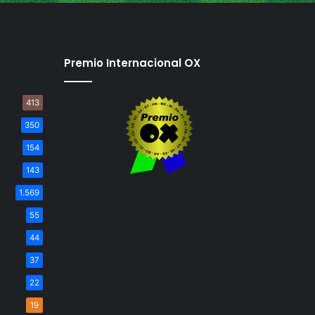
Premio Internacional OX
413
350
154
143
1.569
55
44
37
22
19