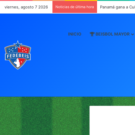
viernes, agosto 7 2026
Noticias de última hora
Panamá ante Cuba e
INICIO
BEISBOL MAYOR