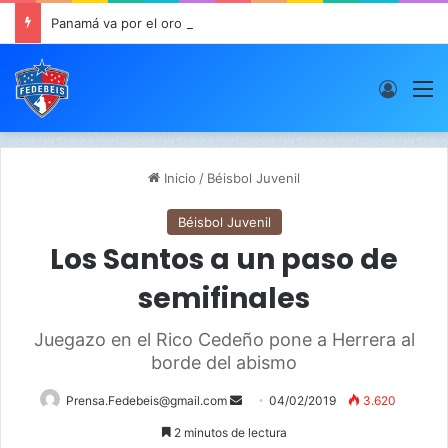
Panamá va por el oro este viernes en JCDC
Acces
M
Inicio
/
Béisbol Juvenil
Béisbol Juvenil
Los Santos a un paso de
semifinales
Juegazo en el Rico Cedeño pone a Herrera al
borde del abismo
Prensa.Fedebeis@gmail.com
S
04/02/2019
3.620
e
2 minutos de lectura