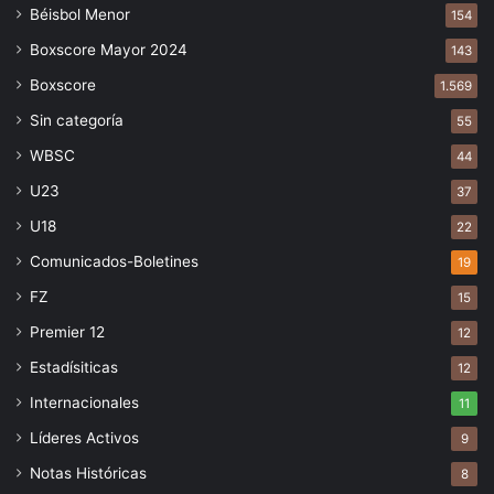
Béisbol Menor
154
Boxscore Mayor 2024
143
Boxscore
1.569
Sin categoría
55
WBSC
44
U23
37
U18
22
Comunicados-Boletines
19
FZ
15
Premier 12
12
Estadísiticas
12
Internacionales
11
Líderes Activos
9
Notas Históricas
8