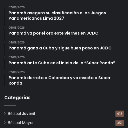
de Miraflores y Chiriquí vs Colón en el Estadio Omar
07/08/2026
Torrijos.
Panamá asegura su clasificación a los Juegos
Panamericanos Lima 2027
06/08/2026
Panamá va por el oro este viernes en JCDC
04/08/2026
Panamá gana a Cuba y sigue buen paso en JCDC
03/08/2026
Panamá ante Cuba en el Inicio de la “Súper Ronda”
02/08/2026
Panamá derrota a Colombia y va invicto a Súper
Ronda
Categorías
Béisbol Juvenil
413
Béisbol Mayor
351