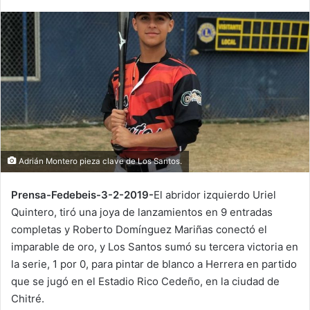
n
d
a
n
e
m
a
i
l
Adrián Montero pieza clave de Los Santos.
Prensa-Fedebeis-3-2-2019-
El abridor izquierdo Uriel
Quintero, tiró una joya de lanzamientos en 9 entradas
completas y Roberto Domínguez Mariñas conectó el
imparable de oro, y Los Santos sumó su tercera victoria en
la serie, 1 por 0, para pintar de blanco a Herrera en partido
que se jugó en el Estadio Rico Cedeño, en la ciudad de
Chitré.