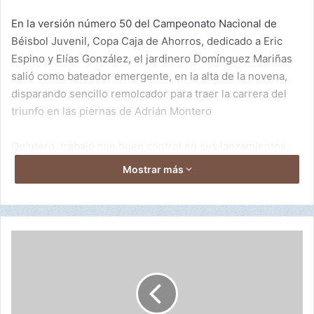
En la versión número 50 del Campeonato Nacional de
Béisbol Juvenil, Copa Caja de Ahorros, dedicado a Eric
Espino y Elías González, el jardinero Domínguez Mariñas
salió como bateador emergente, en la alta de la novena,
disparando sencillo remolcador para traer la carrera del
triunfo en las piernas de Adrián Montero
Quintero, trabajó con buen control en sus lanzamientos,
se enfrentó a 30 bateadores, permitió 7 imparables, boleó
Mostrar más
a uno, golpeó a uno. A destacar la gran labor del derecho
Alexis Bernal en ocho entradas y cargo con la derrota
Rance Pinilla.
1
Domínguez Mariñas, de 1-1, una carrera remolcada;
0
-
Gamaliel González, de 3-1; Sergeik González, de 3-1,
P
comandaron la ofensiva de 7 incogibles de la tropa
m
santeña.
a