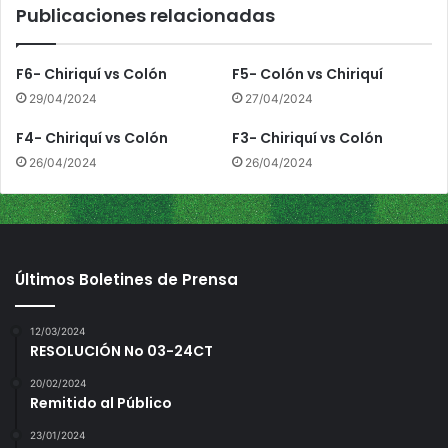
Publicaciones relacionadas
s
d
e
F6- Chiriquí vs Colón
F5- Colón vs Chiriquí
l
29/04/2024
27/04/2024
T
o
F4- Chiriquí vs Colón
F3- Chiriquí vs Colón
r
26/04/2024
26/04/2024
o
Últimos Boletines de Prensa
12/03/2024
RESOLUCIÓN No 03-24CT
20/02/2024
Remitido al Público
23/01/2024