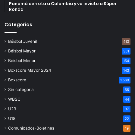
Panamá derrota a Colombia y va invicto a Súper
Ronda
Categorías
Béisbol Juvenil
413
Béisbol Mayor
351
Béisbol Menor
154
Boxscore Mayor 2024
143
Boxscore
1.569
Sin categoría
55
WBSC
44
U23
37
U18
22
Comunicados-Boletines
19