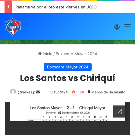
Panamá va por el oro este viernes en JCDC
Acces
M
Inicio
/
Boxscore Mayor 2024
Boxscore Mayor 2024
Los Santos vs Chiriquí
@nieves.p
S
11/03/2024
1.158
Menos de un minuto
e
n
d
a
n