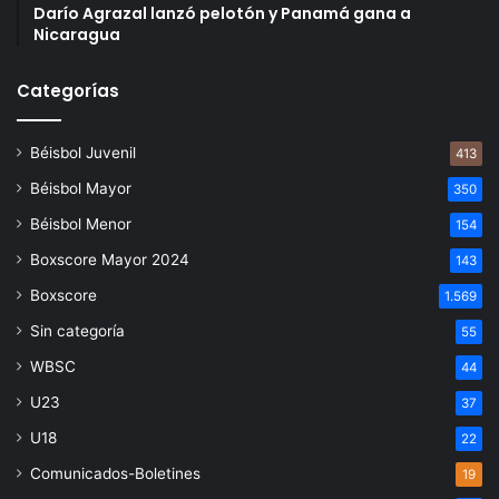
Darío Agrazal lanzó pelotón y Panamá gana a
Nicaragua
Categorías
Béisbol Juvenil
413
Béisbol Mayor
350
Béisbol Menor
154
Boxscore Mayor 2024
143
Boxscore
1.569
Sin categoría
55
WBSC
44
U23
37
U18
22
Comunicados-Boletines
19