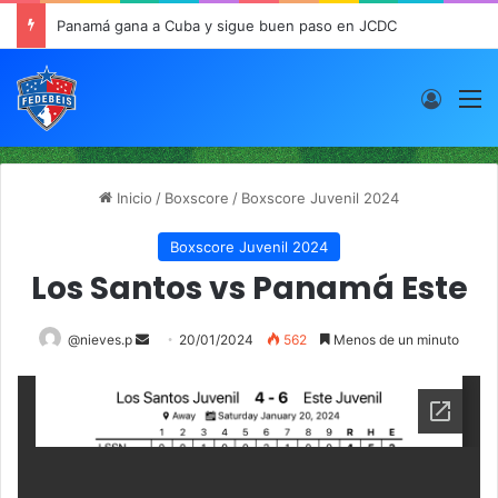
Panamá gana a Cuba y sigue buen paso en JCDC
Acces
M
Inicio
/
Boxscore
/
Boxscore Juvenil 2024
Boxscore Juvenil 2024
Los Santos vs Panamá Este
@nieves.p
S
20/01/2024
562
Menos de un minuto
e
n
d
a
n