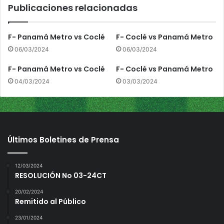
Publicaciones relacionadas
a
m
á
F- Panamá Metro vs Coclé
F- Coclé vs Panamá Metro
O
06/03/2024
06/03/2024
e
s
F- Panamá Metro vs Coclé
F- Coclé vs Panamá Metro
t
04/03/2024
03/03/2024
e
Últimos Boletines de Prensa
12/03/2024
RESOLUCIÓN No 03-24CT
20/02/2024
Remitido al Público
23/01/2024