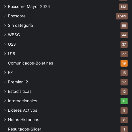
Boxscore Mayor 2024
143
Boxscore
1.569
Sin categoría
55
WBSC
44
U23
37
U18
22
Comunicados-Boletines
19
FZ
15
Premier 12
12
Estadísiticas
12
Internacionales
11
Líderes Activos
9
Notas Históricas
8
Resultados-Slider
1