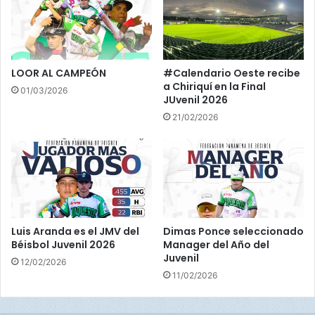
o
s
S
a
n
LOOR AL CAMPEÓN
#Calendario Oeste recibe
t
a Chiriquí en la Final
01/03/2026
o
JUvenil 2026
s
21/02/2026
Luis Aranda es el JMV del
Dimas Ponce seleccionado
Béisbol Juvenil 2026
Manager del Año del
Juvenil
12/02/2026
11/02/2026