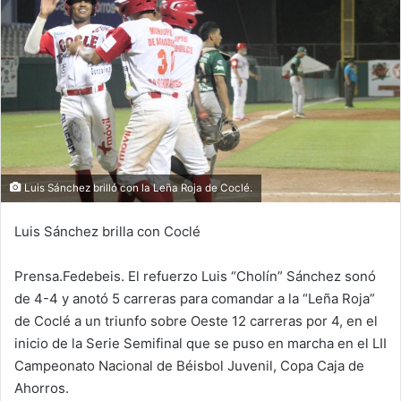
d
a
n
e
m
a
i
l
Luis Sánchez brilló con la Leña Roja de Coclé.
Luis Sánchez brilla con Coclé
Prensa.Fedebeis. El refuerzo Luis “Cholín” Sánchez sonó
de 4-4 y anotó 5 carreras para comandar a la “Leña Roja”
de Coclé a un triunfo sobre Oeste 12 carreras por 4, en el
inicio de la Serie Semifinal que se puso en marcha en el LII
Campeonato Nacional de Béisbol Juvenil, Copa Caja de
Ahorros.