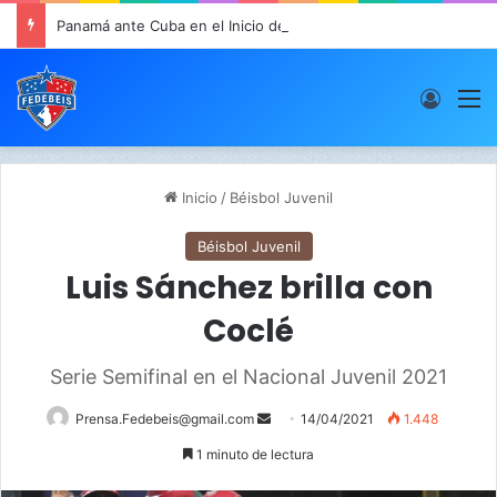
Panamá ante Cuba en el Inicio de la “Súper Ronda”
Acces
M
Inicio
/
Béisbol Juvenil
Béisbol Juvenil
Luis Sánchez brilla con
Coclé
Serie Semifinal en el Nacional Juvenil 2021
Prensa.Fedebeis@gmail.com
S
14/04/2021
1.448
e
1 minuto de lectura
n