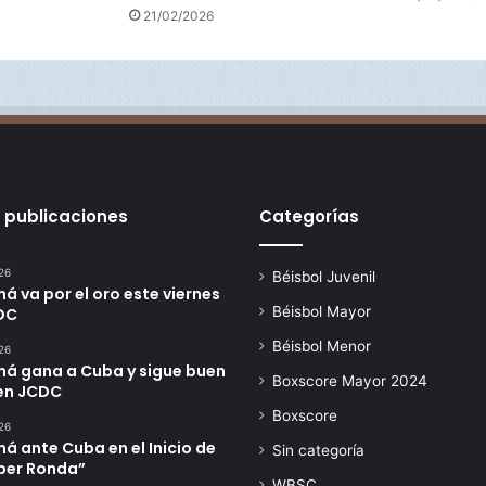
21/02/2026
 publicaciones
Categorías
26
Béisbol Juvenil
 va por el oro este viernes
Béisbol Mayor
DC
Béisbol Menor
26
á gana a Cuba y sigue buen
Boxscore Mayor 2024
en JCDC
Boxscore
26
 ante Cuba en el Inicio de
Sin categoría
úper Ronda”
WBSC