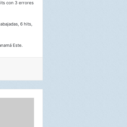
hits con 3 errores
abajadas, 6 hits,
Panamá Este.