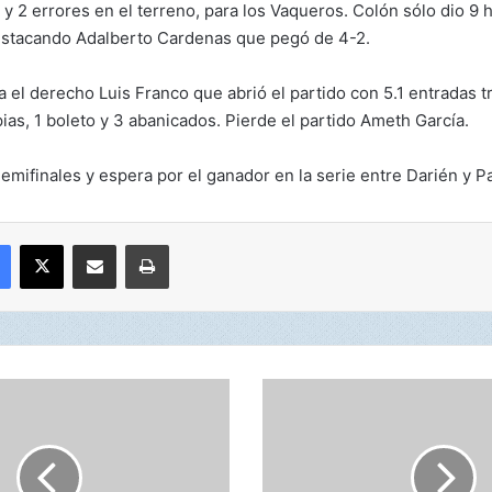
 y 2 errores en el terreno, para los Vaqueros. Colón sólo dio 9 
estacando Adalberto Cardenas que pegó de 4-2.
ra el derecho Luis Franco que abrió el partido con 5.1 entradas tr
pias, 1 boleto y 3 abanicados. Pierde el partido Ameth García.
emifinales y espera por el ganador en la serie entre Darién y 
Facebook
X
Compartir por correo electrónico
Imprimir
R
8
-
P
a