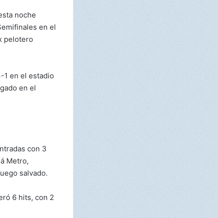
esta noche
Semifinales en el
x pelotero
3-1 en el estadio
ugado en el
entradas con 3
má Metro,
juego salvado.
ró 6 hits, con 2