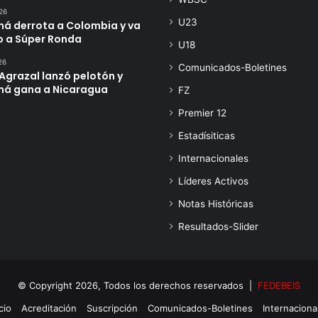
26
U23
á derrota a Colombia y va
o a Súper Ronda
U18
26
Comunicados-Boletines
Agrazal lanzó pelotón y
á gana a Nicaragua
FZ
Premier 12
Estadísiticas
Internacionales
Líderes Activos
Notas Históricas
Resultados-Slider
© Copyright 2026, Todos los derechos reservados |
FEDEBEIS
cio
Acreditación
Suscripción
Comunicados-Boletines
Internaciona