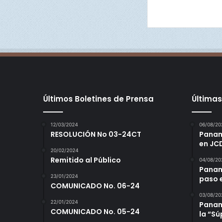
Últimos Boletines de Prensa
Últimas
12/03/2024
06/08/20
RESOLUCIÓN No 03-24CT
Panamá
en JC
20/02/2024
Remitido al Público
04/08/20
Panam
23/01/2024
paso 
COMUNICADO No. 06-24
03/08/20
22/01/2024
Panamá
COMUNICADO No. 05-24
la “S