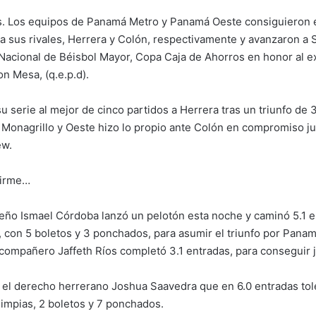
s. Los equipos de Panamá Metro y Panamá Oeste consiguieron 
 a sus rivales, Herrera y Colón, respectivamente y avanzaron a 
cional de Béisbol Mayor, Copa Caja de Ahorros en honor al e
n Mesa, (q.e.p.d).
u serie al mejor de cinco partidos a Herrera tras un triunfo de 
 Monagrillo y Oeste hizo lo propio ante Colón en compromiso j
ew.
firme…
teño Ismael Córdoba lanzó un pelotón esta noche y caminó 5.1 
s, con 5 boletos y 3 ponchados, para asumir el triunfo por Pana
compañero Jaffeth Ríos completó 3.1 entradas, para conseguir 
o el derecho herrerano Joshua Saavedra que en 6.0 entradas tole
limpias, 2 boletos y 7 ponchados.