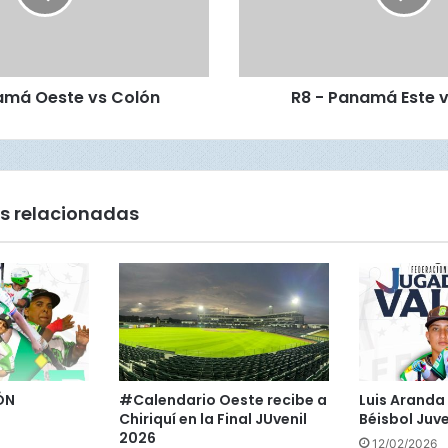
n
a
m
á
amá Oeste vs Colón
R8 - Panamá Este v
E
s
t
e
v
s
s relacionadas
D
a
r
i
é
n
ÓN
#Calendario Oeste recibe a
Luis Aranda 
Chiriquí en la Final JUvenil
Béisbol Juve
2026
12/02/2026