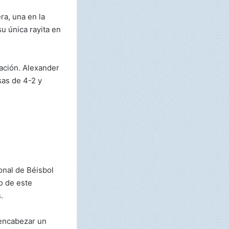
ra, una en la
su única rayita en
ación. Alexander
sas de 4-2 y
onal de Béisbol
o de este
.
 encabezar un