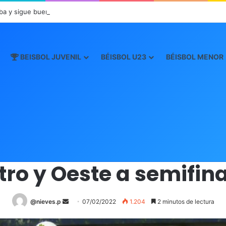
ba y sigue buen paso en JCDC
BEISBOL JUVENIL
BÉISBOL U23
BÉISBOL MENOR
Inicio
/
Béisbol Juvenil
/
Metro y Oeste a semifinales
Béisbol Juvenil
ro y Oeste a semifin
@nieves.p
S
07/02/2022
1.204
2 minutos de lectura
e
n