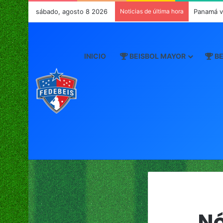
sábado, agosto 8 2026
Noticias de última hora
Panamá v
INICIO
BEISBOL MAYOR
BE
Nó