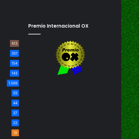
Premio Internacional OX
413
351
154
143
1.569
55
44
37
22
19