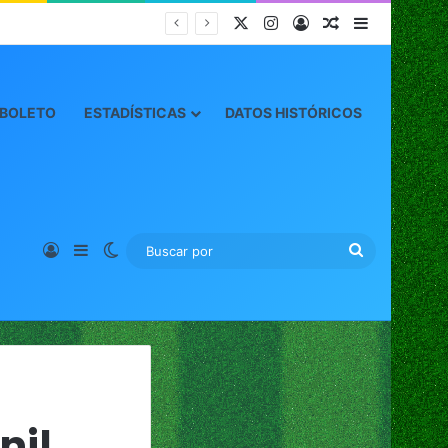
X
Instagram
Acceso
Publicación al
Barra later
 BOLETO
ESTADÍSTICAS
DATOS HISTÓRICOS
Acceso
Barra lateral
Switch skin
Buscar
por
nil