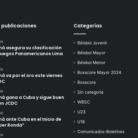
 publicaciones
Categorías
26
Béisbol Juvenil
á asegura su clasificación
Béisbol Mayor
 Juegos Panamericanos Lima
Béisbol Menor
26
Boxscore Mayor 2024
 va por el oro este viernes
DC
Boxscore
26
Sin categoría
á gana a Cuba y sigue buen
WBSC
en JCDC
U23
26
 ante Cuba en el Inicio de
U18
úper Ronda”
Comunicados-Boletines
26