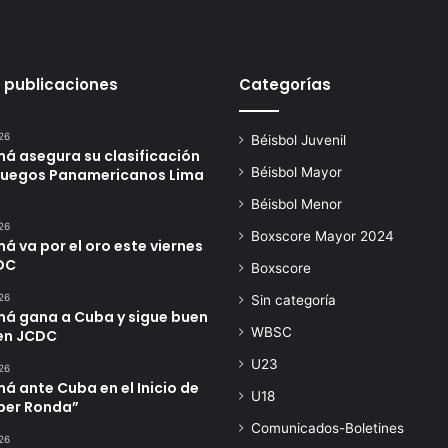
 publicaciones
Categorías
26
Béisbol Juvenil
á asegura su clasificación
Béisbol Mayor
 Juegos Panamericanos Lima
Béisbol Menor
26
Boxscore Mayor 2024
 va por el oro este viernes
DC
Boxscore
26
Sin categoría
á gana a Cuba y sigue buen
WBSC
en JCDC
U23
26
 ante Cuba en el Inicio de
U18
úper Ronda”
Comunicados-Boletines
26