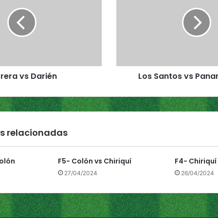
s
S
a
n
t
o
s
rera vs Darién
Los Santos vs Pan
v
s
P
a
n
a
s relacionadas
m
á
O
Colón
F5- Colón vs Chiriquí
F4- Chiriquí
e
27/04/2024
26/04/2024
s
t
e