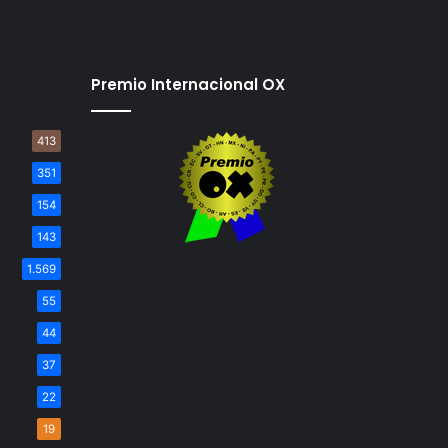
Premio Internacional OX
413
351
154
143
1.569
55
44
37
22
19