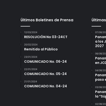
Últimos Boletines de Prensa
Últimas
12/03/2024
07/08/20
RESOLUCIÓN No 03-24CT
Panam
a los
20/02/2024
2027
Remitido al Público
06/08/20
23/01/2024
Panamá
COMUNICADO No. 06-24
en JC
22/01/2024
04/08/20
COMUNICADO No. 05-24
Panam
paso 
21/01/2024
COMUNICADO No. 04-24
03/08/20
Panamá
la “S
02/08/20