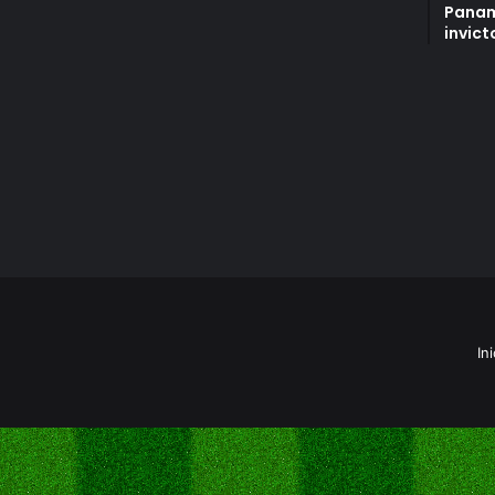
Panam
invict
Ini