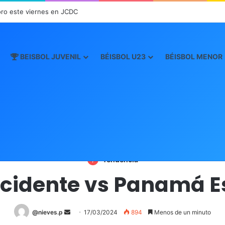
oro este viernes en JCDC
BEISBOL JUVENIL
BÉISBOL U23
BÉISBOL MENOR
Inicio
/
Boxscore Mayor 2024
/
Occidente vs Panamá Este
Boxscore Mayor 2024
Tendencia
cidente vs Panamá E
@nieves.p
S
17/03/2024
894
Menos de un minuto
e