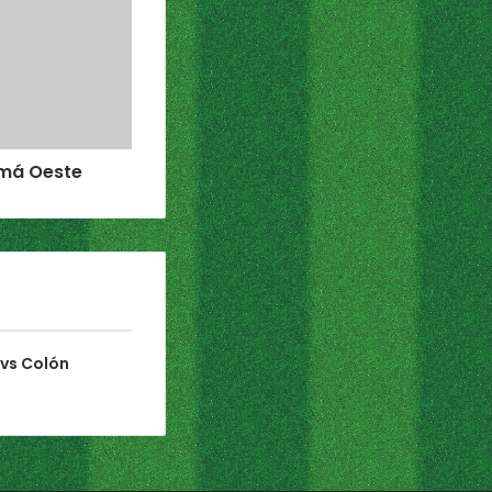
amá Oeste
 vs Colón