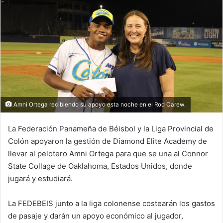
d
a
n
e
m
a
i
l
Amni Ortega recibiendo su apoyo esta noche en el Rod Carew.
La Federación Panameña de Béisbol y la Liga Provincial de
Colón apoyaron la gestión de Diamond Elite Academy de
llevar al pelotero Amni Ortega para que se una al Connor
State Collage de Oaklahoma, Estados Unidos, donde
jugará y estudiará.
La FEDEBEIS junto a la liga colonense costearán los gastos
de pasaje y darán un apoyo económico al jugador,