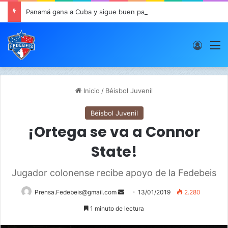
Panamá gana a Cuba y sigue buen paso en JCDC
Acces
M
Inicio
/
Béisbol Juvenil
Béisbol Juvenil
¡Ortega se va a Connor
State!
Jugador colonense recibe apoyo de la Fedebeis
Prensa.Fedebeis@gmail.com
S
13/01/2019
2.280
e
1 minuto de lectura
n