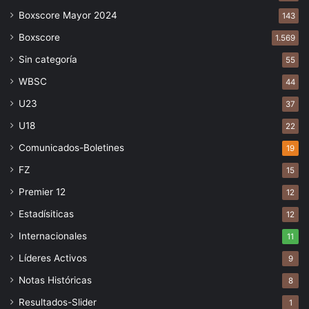
Boxscore Mayor 2024
143
Boxscore
1.569
Sin categoría
55
WBSC
44
U23
37
U18
22
Comunicados-Boletines
19
FZ
15
Premier 12
12
Estadísiticas
12
Internacionales
11
Líderes Activos
9
Notas Históricas
8
Resultados-Slider
1