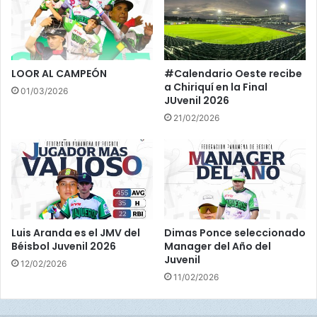
ó
n
LOOR AL CAMPEÓN
#Calendario Oeste recibe
a Chiriquí en la Final
01/03/2026
JUvenil 2026
21/02/2026
Luis Aranda es el JMV del
Dimas Ponce seleccionado
Béisbol Juvenil 2026
Manager del Año del
Juvenil
12/02/2026
11/02/2026