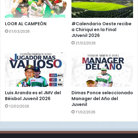
i
o
i
e
a
n
l
e
LOOR AL CAMPEÓN
#Calendario Oeste recibe
U
l
a Chiriquí en la Final
01/03/2026
1
P
JUvenil 2026
8
r
21/02/2026
e
m
u
n
d
i
a
l
Luis Aranda es el JMV del
Dimas Ponce seleccionado
U
Béisbol Juvenil 2026
Manager del Año del
Juvenil
1
12/02/2026
8
11/02/2026