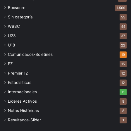
Boxscore
1.569
Sin categoría
55
WBSC
44
U23
37
U18
22
Comunicados-Boletines
19
FZ
15
Premier 12
12
Estadísiticas
12
Internacionales
11
Líderes Activos
9
Notas Históricas
8
Resultados-Slider
1