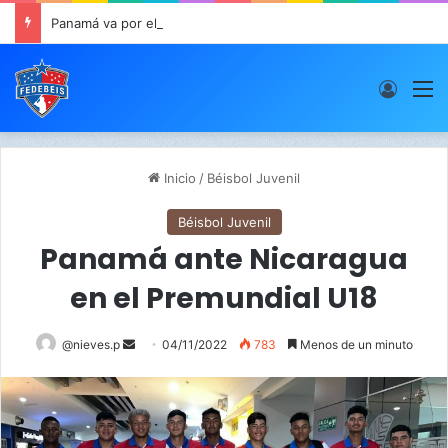
Panamá va por el oro este viernes en JCDC
Acces
M
Inicio
/
Béisbol Juvenil
Béisbol Juvenil
Panamá ante Nicaragua
en el Premundial U18
@nieves.p
S
04/11/2022
783
Menos de un minuto
e
n
d
a