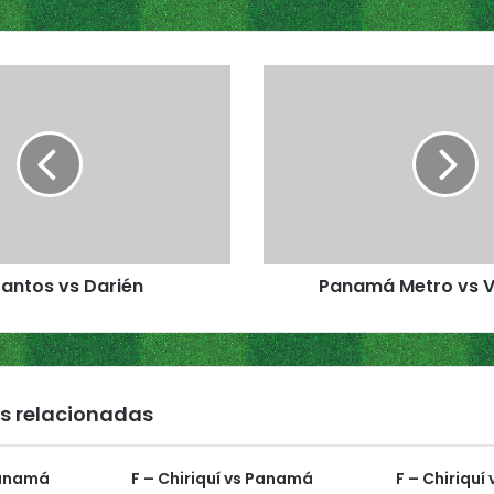
P
a
n
a
m
á
M
e
t
Santos vs Darién
Panamá Metro vs 
r
o
v
s
V
e
s relacionadas
r
a
g
Panamá
F – Chiriquí vs Panamá
F – Chiriqu
u