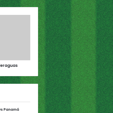
Veraguas
í vs Panamá