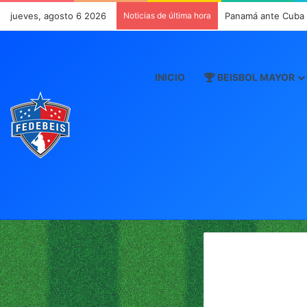
jueves, agosto 6 2026
Noticias de última hora
Panamá ante Cuba e
INICIO
BEISBOL MAYOR