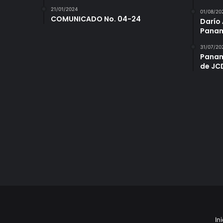
21/01/2024
01/08/20
COMUNICADO No. 04-24
Darío 
Panam
31/07/20
Panam
de JC
Ini