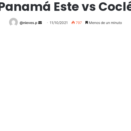
Panamá Este vs Cocl
@nieves.p
S
11/10/2021
797
Menos de un minuto
e
n
d
a
n
e
m
a
i
l