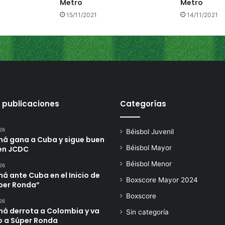
Metro
Metro
a
15/11/2021
14/11/2021
s
 publicaciones
Categorías
26
Béisbol Juvenil
á gana a Cuba y sigue buen
Béisbol Mayor
en JCDC
Béisbol Menor
26
 ante Cuba en el Inicio de
Boxscore Mayor 2024
úper Ronda”
Boxscore
26
á derrota a Colombia y va
Sin categoría
o a Súper Ronda