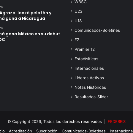
WBSC
26
U23
Agrazal lanzó pelotón y
á gana a Nicaragua
U18
26
Comunicados-Boletines
á gana México en su debut
DC
FZ
Premier 12
Estadísiticas
Internacionales
Líderes Activos
Notas Históricas
Resultados-Slider
© Copyright 2026, Todos los derechos reservados |
FEDEBEIS
cio
Acreditación
Suscripción
Comunicados-Boletines
Internaciona