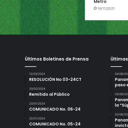
Metro
16/11/2021
Últimos Boletines de Prensa
Últimas
12/03/2024
04/08/20
RESOLUCIÓN No 03-24CT
Panam
paso 
20/02/2024
Remitido al Público
03/08/20
Panamá
23/01/2024
la “S
COMUNICADO No. 06-24
02/08/20
22/01/2024
Panam
COMUNICADO No. 05-24
invict