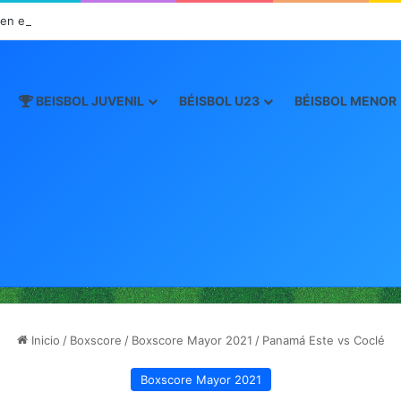
n el Inicio de la “Súper Ronda”
BEISBOL JUVENIL
BÉISBOL U23
BÉISBOL MENOR
Inicio
/
Boxscore
/
Boxscore Mayor 2021
/
Panamá Este vs Coclé
Boxscore Mayor 2021