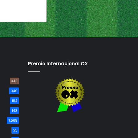
Premio Internacional OX
413
349
154
143
1.569
55