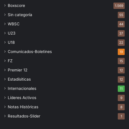
Boxscore
1.569
Sin categoría
55
WBSC
44
U23
37
U18
22
Comunicados-Boletines
19
FZ
15
Premier 12
12
Estadísiticas
12
Internacionales
11
Líderes Activos
9
Notas Históricas
8
Resultados-Slider
1