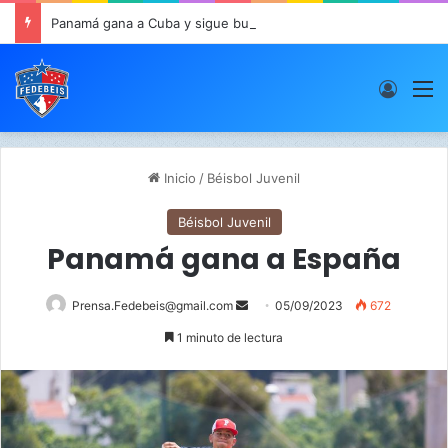
Panamá gana a Cuba y sigue buen paso en JCDC
Acces
M
Inicio
/
Béisbol Juvenil
Béisbol Juvenil
Panamá gana a España
Prensa.Fedebeis@gmail.com
S
05/09/2023
672
e
1 minuto de lectura
n
d
a
n