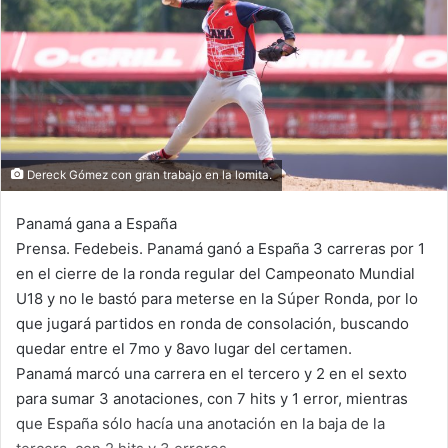
e
m
a
i
l
Dereck Gómez con gran trabajo en la lomita.
Panamá gana a España
Prensa. Fedebeis. Panamá ganó a España 3 carreras por 1
en el cierre de la ronda regular del Campeonato Mundial
U18 y no le bastó para meterse en la Súper Ronda, por lo
que jugará partidos en ronda de consolación, buscando
quedar entre el 7mo y 8avo lugar del certamen.
Panamá marcó una carrera en el tercero y 2 en el sexto
para sumar 3 anotaciones, con 7 hits y 1 error, mientras
que España sólo hacía una anotación en la baja de la