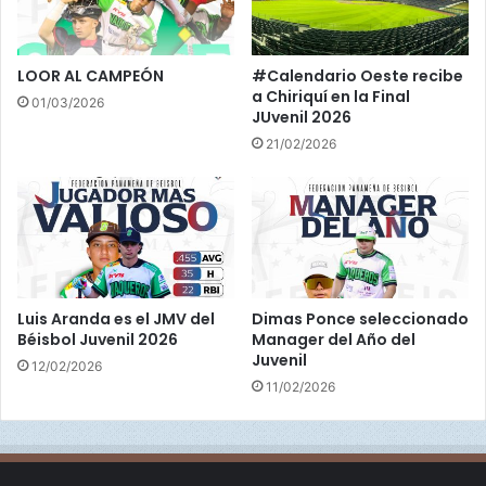
r
a
l
LOOR AL CAMPEÓN
#Calendario Oeste recibe
i
a Chiriquí en la Final
01/03/2026
a
JUvenil 2026
21/02/2026
Luis Aranda es el JMV del
Dimas Ponce seleccionado
Béisbol Juvenil 2026
Manager del Año del
Juvenil
12/02/2026
11/02/2026