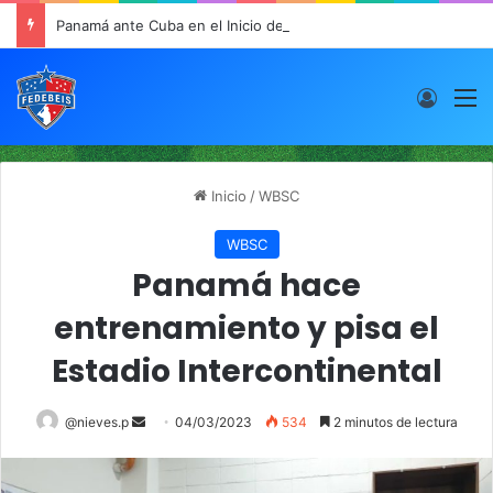
Panamá ante Cuba en el Inicio de la “Súper Ronda”
Acces
M
Inicio
/
WBSC
WBSC
Panamá hace
entrenamiento y pisa el
Estadio Intercontinental
@nieves.p
S
04/03/2023
534
2 minutos de lectura
e
n