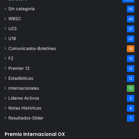
Sin categoría
55
WBSC
44
U23
37
U18
22
Comunicados-Boletines
19
FZ
15
Premier 12
12
Estadísiticas
12
Internacionales
11
Líderes Activos
9
Notas Históricas
8
Resultados-Slider
1
Premio Internacional OX