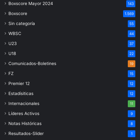
Boxscore Mayor 2024
143
Boxscore
1.569
Sin categoría
55
WBSC
44
U23
37
U18
22
Comunicados-Boletines
19
FZ
15
Premier 12
12
Estadísiticas
12
Internacionales
11
Líderes Activos
9
Notas Históricas
8
Resultados-Slider
1