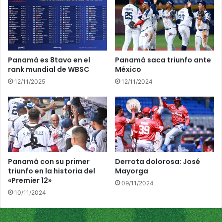
a
s
m
e
i
l
e
e
n
c
t
c
Panamá es 8tavo en el
Panamá saca triunfo ante
o
i
rank mundial de WBSC
México
s
ó
12/11/2025
12/11/2024
d
n
e
U
l
1
P
0
r
p
e
a
m
r
i
a
Panamá con su primer
Derrota dolorosa: José
e
e
triunfo en la historia del
Mayorga
r
l
«Premier 12»
09/11/2024
1
P
10/11/2024
2
a
n
a