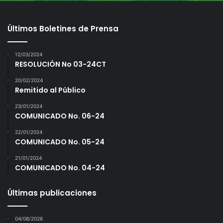
m
e
Últimos Boletines de Prensa
r
i
c
12/03/2024
a
RESOLUCIÓN No 03-24CT
n
20/02/2024
o
Remitido al Público
d
e
23/01/2024
M
COMUNICADO No. 06-24
é
22/01/2024
x
COMUNICADO No. 05-24
i
c
21/01/2024
o
COMUNICADO No. 04-24
Últimas publicaciones
04/08/2026