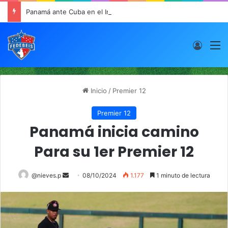
Panamá ante Cuba en el Inicio de la “Súper Ronda”
Acces
M
Inicio
/
Premier 12
Premier 12
Panamá inicia camino
Para su 1er Premier 12
@nieves.p
S
08/10/2024
1.177
1 minuto de lectura
e
n
d
a