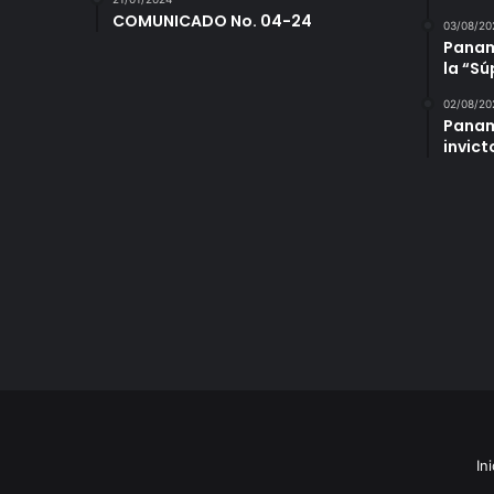
COMUNICADO No. 04-24
03/08/20
Panamá
la “S
02/08/20
Panam
invict
Ini