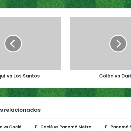
C
o
l
ó
n
v
s
D
a
quí vs Los Santos
Colón vs Dar
r
i
é
n
s relacionadas
o vs Coclé
F- Coclé vs Panamá Metro
F- Panamá M