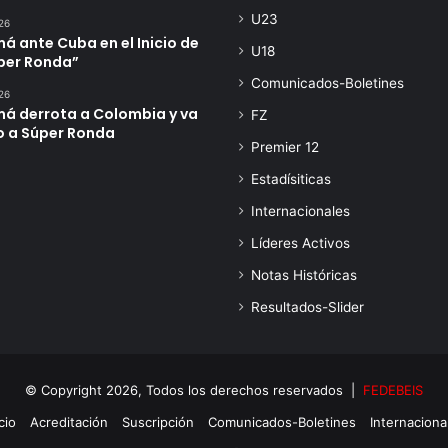
U23
26
 ante Cuba en el Inicio de
U18
úper Ronda”
Comunicados-Boletines
26
á derrota a Colombia y va
FZ
o a Súper Ronda
Premier 12
Estadísiticas
Internacionales
Líderes Activos
Notas Históricas
Resultados-Slider
© Copyright 2026, Todos los derechos reservados |
FEDEBEIS
cio
Acreditación
Suscripción
Comunicados-Boletines
Internaciona