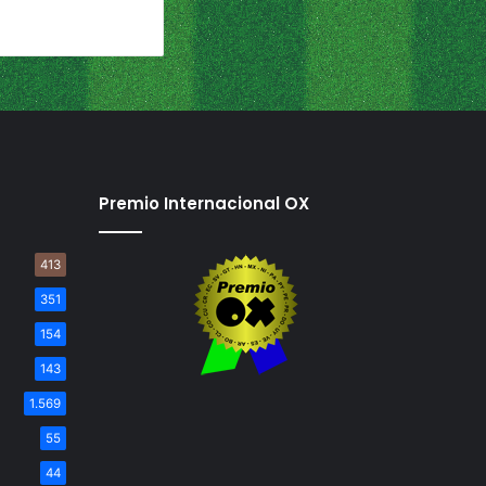
Premio Internacional OX
413
351
154
143
1.569
55
44