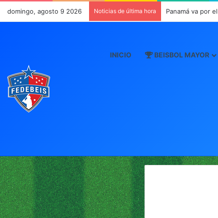
domingo, agosto 9 2026
Noticias de última hora
Panamá va por el
INICIO
BEISBOL MAYOR