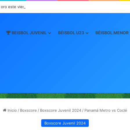
 oro este viernes en JCDC
BEISBOL JUVENIL
BÉISBOL U23
BÉISBOL MENOR
Inicio
/
Boxscore
/
Boxscore Juvenil 2024
/
Panamá Metro vs Coclé
Boxscore Juvenil 2024