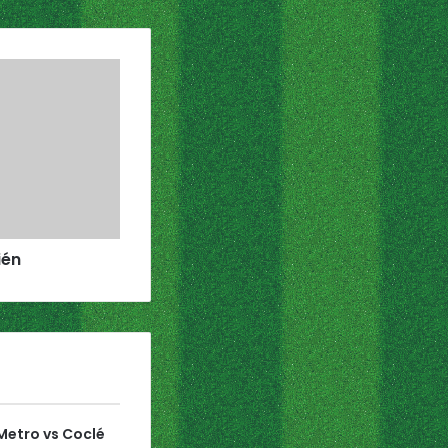
ién
etro vs Coclé