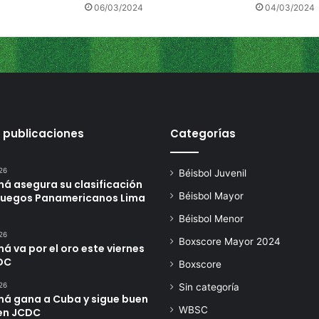
06/03/2024
04/03/2024
 publicaciones
Categorías
26
Béisbol Juvenil
á asegura su clasificación
Béisbol Mayor
 Juegos Panamericanos Lima
Béisbol Menor
26
Boxscore Mayor 2024
 va por el oro este viernes
DC
Boxscore
26
Sin categoría
á gana a Cuba y sigue buen
WBSC
en JCDC