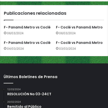
o
v
Publicaciones relacionadas
s
C
h
F- Panamá Metro vs Coclé
F- Coclé vs Panamá Metro
i
06/03/2024
06/03/2024
r
i
F- Panamá Metro vs Coclé
F- Coclé vs Panamá Metro
q
04/03/2024
03/03/2024
u
í
Últimos Boletines de Prensa
12/03/2024
RESOLUCIÓN No 03-24CT
20/02/2024
Remitido al Público