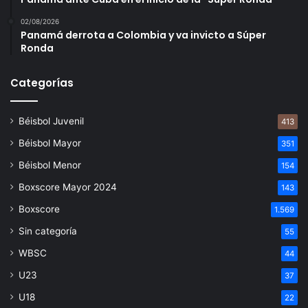
02/08/2026
Panamá derrota a Colombia y va invicto a Súper
Ronda
Categorías
Béisbol Juvenil
413
Béisbol Mayor
351
Béisbol Menor
154
Boxscore Mayor 2024
143
Boxscore
1.569
Sin categoría
55
WBSC
44
U23
37
U18
22