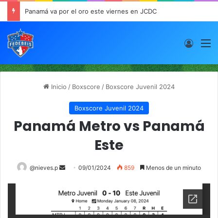
Panamá va por el oro este viernes en JCDC
Acces
M
Inicio
/
Boxscore
/
Boxscore Juvenil 2024
Boxscore Juvenil 2024
Panamá Metro vs Panamá
Este
@nieves.p
S
09/01/2024
859
Menos de un minuto
e
n
d
a