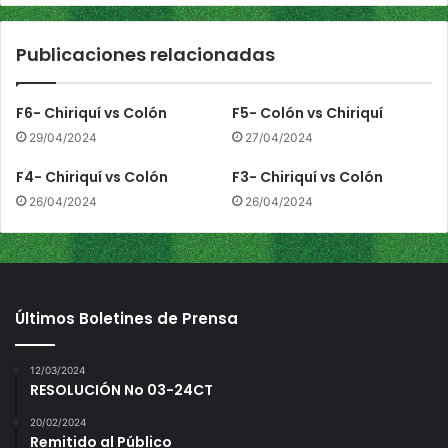
a
n
Publicaciones relacionadas
t
o
s
F6- Chiriquí vs Colón
F5- Colón vs Chiriquí
29/04/2024
27/04/2024
F4- Chiriquí vs Colón
F3- Chiriquí vs Colón
26/04/2024
26/04/2024
Últimos Boletines de Prensa
12/03/2024
RESOLUCIÓN No 03-24CT
20/02/2024
Remitido al Público