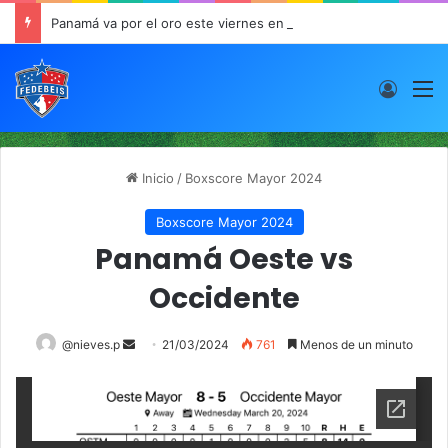
Panamá va por el oro este viernes en JCDC
Acces
M
Inicio
/
Boxscore Mayor 2024
Boxscore Mayor 2024
Panamá Oeste vs
Occidente
@nieves.p
S
21/03/2024
761
Menos de un minuto
e
n
d
a