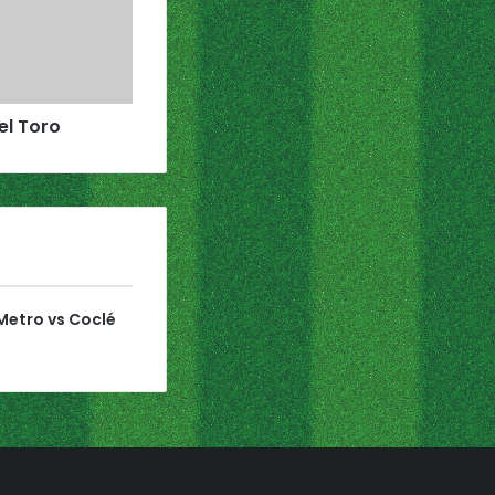
el Toro
etro vs Coclé