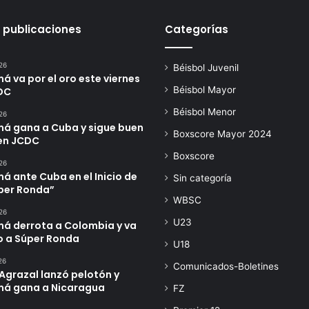
 publicaciones
Categorías
26
Béisbol Juvenil
 va por el oro este viernes
Béisbol Mayor
DC
Béisbol Menor
26
á gana a Cuba y sigue buen
Boxscore Mayor 2024
en JCDC
Boxscore
26
 ante Cuba en el Inicio de
Sin categoría
úper Ronda”
WBSC
26
U23
á derrota a Colombia y va
o a Súper Ronda
U18
26
Comunicados-Boletines
Agrazal lanzó pelotón y
á gana a Nicaragua
FZ