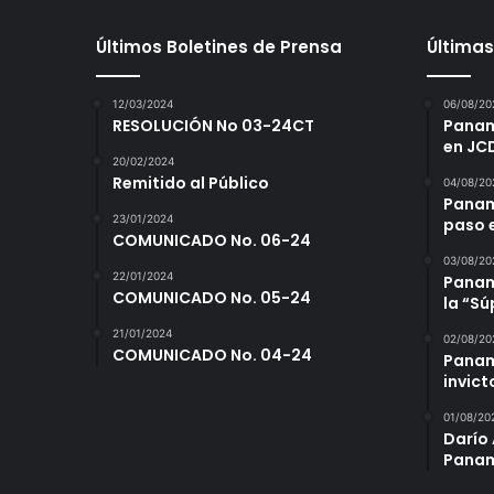
Últimos Boletines de Prensa
Últimas
12/03/2024
06/08/20
RESOLUCIÓN No 03-24CT
Panamá
en JC
20/02/2024
Remitido al Público
04/08/20
Panam
23/01/2024
paso 
COMUNICADO No. 06-24
03/08/20
22/01/2024
Panamá
COMUNICADO No. 05-24
la “S
21/01/2024
02/08/20
COMUNICADO No. 04-24
Panam
invict
01/08/20
Darío 
Panam