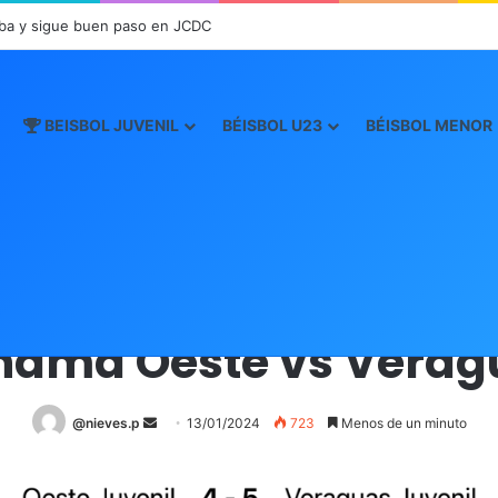
ba y sigue buen paso en JCDC
BEISBOL JUVENIL
BÉISBOL U23
BÉISBOL MENOR
Inicio
/
Boxscore
/
Boxscore Juvenil 2024
/
Panamá Oeste vs Veragua
Boxscore Juvenil 2024
namá Oeste vs Verag
@nieves.p
S
13/01/2024
723
Menos de un minuto
e
n