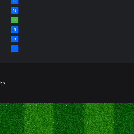
12
12
11
9
8
1
les