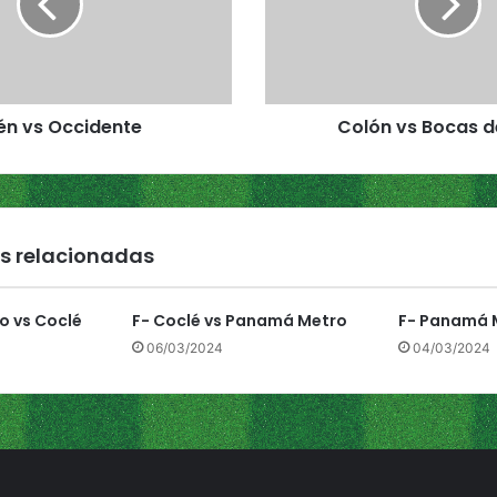
n
v
s
B
o
én vs Occidente
Colón vs Bocas d
c
a
s
d
e
l
s relacionadas
T
o
r
o vs Coclé
F- Coclé vs Panamá Metro
F- Panamá M
o
06/03/2024
04/03/2024