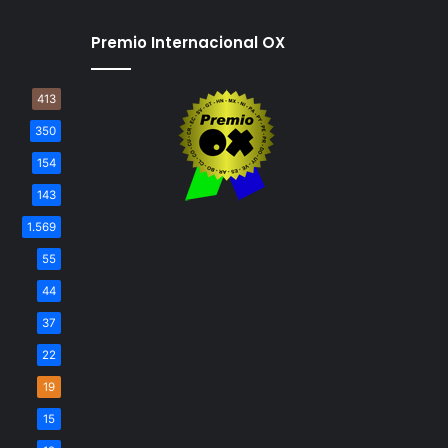
Premio Internacional OX
413
350
154
143
1.569
55
44
37
22
19
15