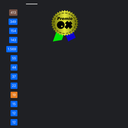
413
349
154
143
1.569
55
44
37
22
19
15
12
12