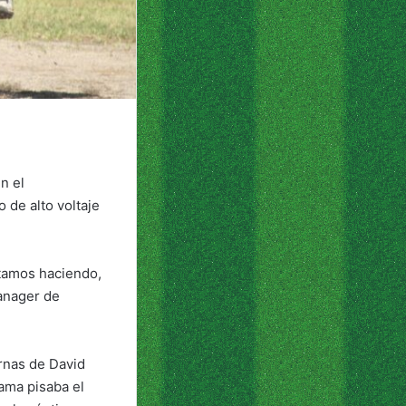
n el
 de alto voltaje
estamos haciendo,
manager de
ernas de David
ama pisaba el