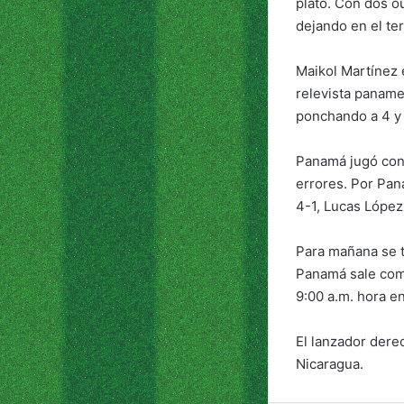
plato. Con dos ou
dejando en el ter
Maikol Martínez 
relevista paname
ponchando a 4 y 
Panamá jugó con 
errores. Por Pan
4-1, Lucas López 
Para mañana se t
Panamá sale como
9:00 a.m. hora e
El lanzador dere
Nicaragua.