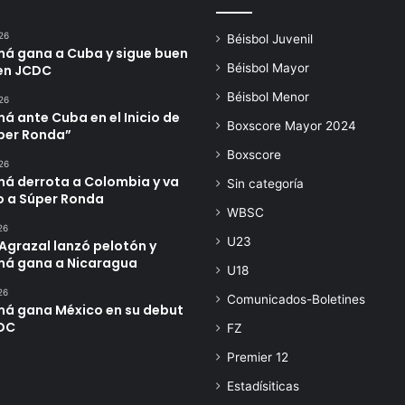
26
Béisbol Juvenil
á gana a Cuba y sigue buen
Béisbol Mayor
en JCDC
Béisbol Menor
26
 ante Cuba en el Inicio de
Boxscore Mayor 2024
úper Ronda”
Boxscore
26
á derrota a Colombia y va
Sin categoría
o a Súper Ronda
WBSC
26
U23
Agrazal lanzó pelotón y
á gana a Nicaragua
U18
26
Comunicados-Boletines
á gana México en su debut
DC
FZ
Premier 12
Estadísiticas