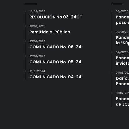
12/03/2024
04/08/20
RESOLUCIÓN No 03-24CT
Panam
paso 
20/02/2024
Remitido al Público
03/08/20
Panamá
23/01/2024
la “S
COMUNICADO No. 06-24
02/08/20
22/01/2024
Panam
COMUNICADO No. 05-24
invict
21/01/2024
01/08/20
COMUNICADO No. 04-24
Darío 
Panam
31/07/20
Panam
de JC