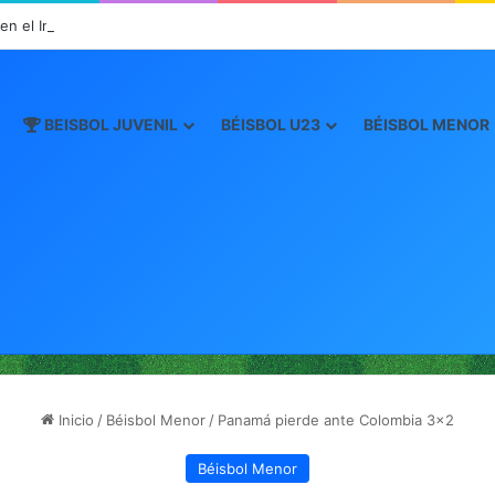
n el Inicio de la “Súper Ronda”
BEISBOL JUVENIL
BÉISBOL U23
BÉISBOL MENOR
Inicio
/
Béisbol Menor
/
Panamá pierde ante Colombia 3×2
Béisbol Menor