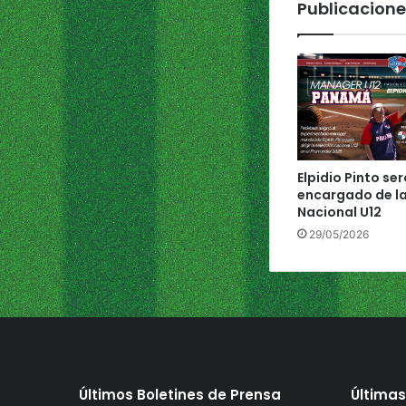
Publicacione
n
i
c
a
n
a
1
1
@
Elpidio Pinto ser
1
encargado de la
Nacional U12
29/05/2026
Últimos Boletines de Prensa
Últimas