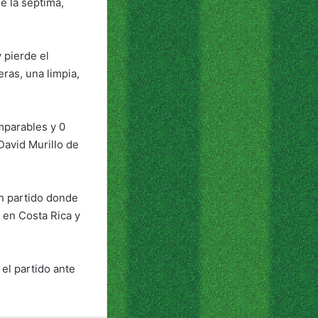
e la séptima,
 pierde el
ras, una limpia,
mparables y 0
David Murillo de
en partido donde
 en Costa Rica y
el partido ante