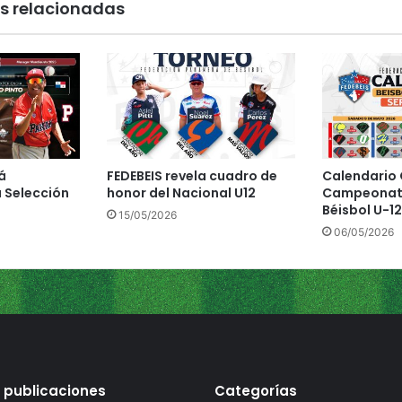
s relacionadas
r
a
g
u
a
á
FEDEBEIS revela cuadro de
Calendario O
 Selección
honor del Nacional U12
Campeonato
Béisbol U-12
15/05/2026
06/05/2026
 publicaciones
Categorías