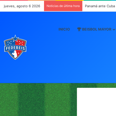
jueves, agosto 6 2026
Noticias de última hora
Panamá ante Cuba e
INICIO
BEISBOL MAYOR