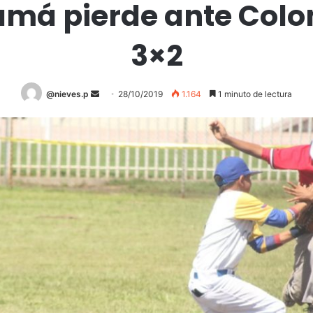
má pierde ante Col
3×2
@nieves.p
S
28/10/2019
1.164
1 minuto de lectura
e
n
d
a
n
e
m
a
i
l