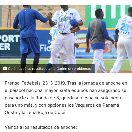
n
d
a
n
e
m
a
i
l
Colón sacó su resultado ante Darién sin problemas.
Prensa-Fedebeis-23-3-2019. Tras la jornada de anoche en
el béisbol nacional mayor, siete equipos han asegurado su
pasaporte a la Ronda de 8, quedando espacio solamente
para uno más, y con opciones los Vaqueros de Panamá
Oeste y la Leña Roja de Cocé.
Vamos a los resultados de anoche: