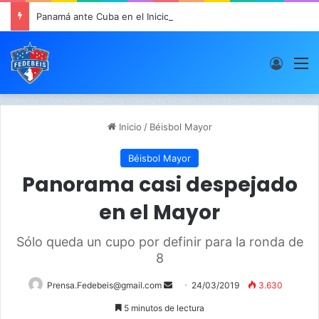
Panamá ante Cuba en el Inicio de la “Súper Ronda”
Acces
M
Inicio
/
Béisbol Mayor
Béisbol Mayor
Panorama casi despejado
en el Mayor
Sólo queda un cupo por definir para la ronda de
8
Prensa.Fedebeis@gmail.com
S
24/03/2019
3.630
e
5 minutos de lectura