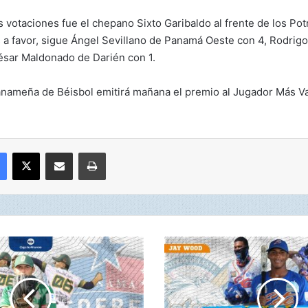
s votaciones fue el chepano Sixto Garibaldo al frente de los P
s a favor, sigue Ángel Sevillano de Panamá Oeste con 4, Rodri
ésar Maldonado de Darién con 1.
nameña de Béisbol emitirá mañana el premio al Jugador Más Va
Facebook
X
Compartir por correo electrónico
Imprimir
W
o
o
d
g