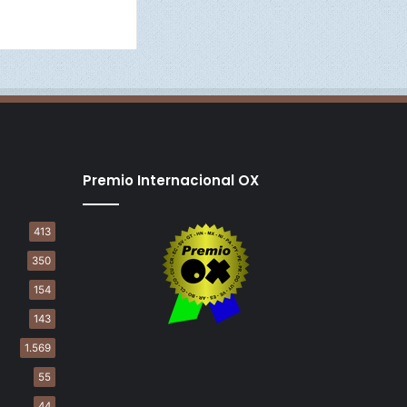
Premio Internacional OX
413
350
154
143
1.569
55
44