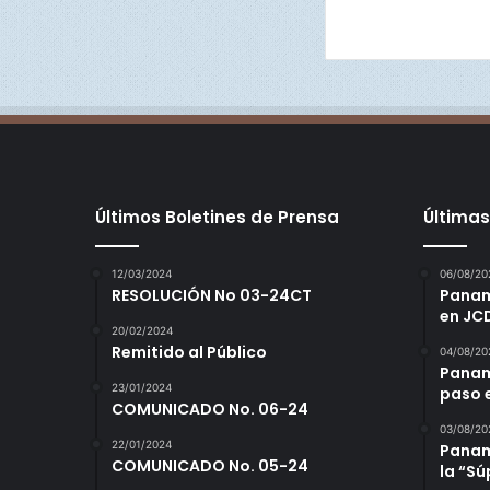
Últimos Boletines de Prensa
Últimas
12/03/2024
06/08/20
RESOLUCIÓN No 03-24CT
Panamá
en JC
20/02/2024
Remitido al Público
04/08/20
Panam
23/01/2024
paso 
COMUNICADO No. 06-24
03/08/20
22/01/2024
Panamá
COMUNICADO No. 05-24
la “S