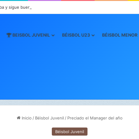
ba y sigue buen paso en JCDC
BEISBOL JUVENIL
BÉISBOL U23
BÉISBOL MENOR
Inicio
/
Béisbol Juvenil
/
Preciado el Manager del año
Béisbol Juvenil