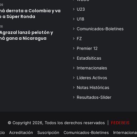
26
U23
á derrota a Colombia y va
o a Súper Ronda
U18
26
Comunicados-Boletines
Agrazal lanzó pelotón y
á gana a Nicaragua
FZ
Premier 12
Estadísiticas
Internacionales
Líderes Activos
Notas Históricas
Resultados-Slider
© Copyright 2026, Todos los derechos reservados |
FEDEBEIS
cio
Acreditación
Suscripción
Comunicados-Boletines
Internaciona