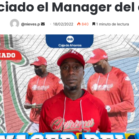
ciado el Manager del
@nieves.p
S
18/02/2022
840
1 minuto de lectura
e
n
d
a
n
e
m
a
i
l