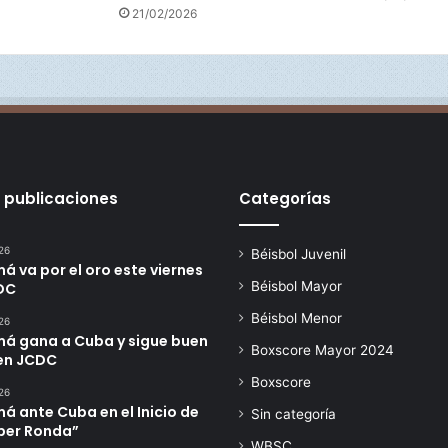
21/02/2026
 publicaciones
Categorías
26
Béisbol Juvenil
 va por el oro este viernes
Béisbol Mayor
DC
Béisbol Menor
26
á gana a Cuba y sigue buen
Boxscore Mayor 2024
en JCDC
Boxscore
26
 ante Cuba en el Inicio de
Sin categoría
úper Ronda”
WBSC