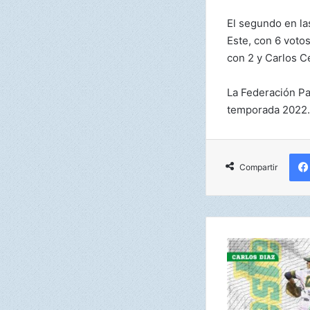
El segundo en la
Este, con 6 voto
con 2 y Carlos C
La Federación Pa
temporada 2022.
Compartir
C
a
r
l
o