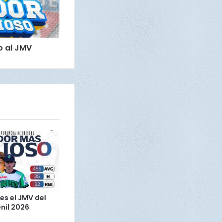
 al JMV
es el JMV del
nil 2026