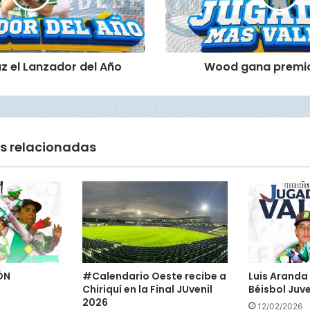
a
n
a
p
z el Lanzador del Año
Wood gana premio
r
e
m
i
o
a
s relacionadas
l
J
M
V
ÓN
#Calendario Oeste recibe a
Luis Aranda 
Chiriquí en la Final JUvenil
Béisbol Juve
2026
12/02/2026