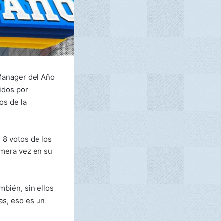
 Manager del Año
idos por
os de la
e 8 votos de los
imera vez en su
bién, sin ellos
as, eso es un