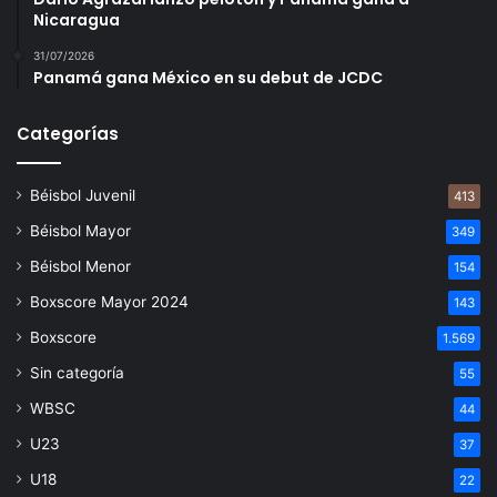
Nicaragua
31/07/2026
Panamá gana México en su debut de JCDC
Categorías
Béisbol Juvenil
413
Béisbol Mayor
349
Béisbol Menor
154
Boxscore Mayor 2024
143
Boxscore
1.569
Sin categoría
55
WBSC
44
U23
37
U18
22