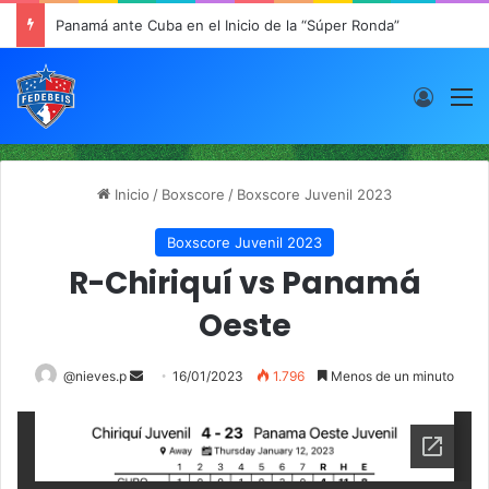
Panamá ante Cuba en el Inicio de la “Súper Ronda”
Acces
M
Inicio
/
Boxscore
/
Boxscore Juvenil 2023
Boxscore Juvenil 2023
R-Chiriquí vs Panamá
Oeste
@nieves.p
S
16/01/2023
1.796
Menos de un minuto
e
n
d
a