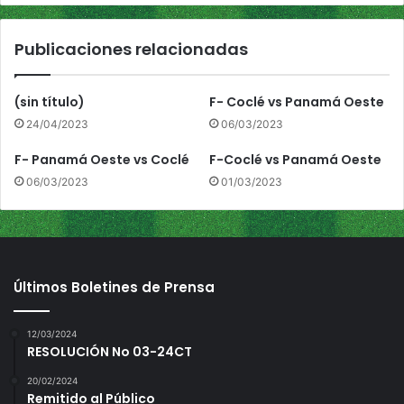
a
4
Publicaciones relacionadas
a
C
h
(sin título)
F- Coclé vs Panamá Oeste
i
24/04/2023
06/03/2023
r
i
F- Panamá Oeste vs Coclé
F-Coclé vs Panamá Oeste
q
06/03/2023
01/03/2023
u
í
Últimos Boletines de Prensa
12/03/2024
RESOLUCIÓN No 03-24CT
20/02/2024
Remitido al Público