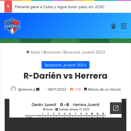
Panamá gana a Cuba y sigue buen paso en JCDC
Acces
M
Inicio
/
Boxscore
/
Boxscore Juvenil 2023
Boxscore Juvenil 2023
R-Darién vs Herrera
@nieves.p
S
18/01/2023
739
Menos de un minuto
e
n
d
a
n