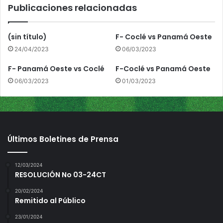
Publicaciones relacionadas
s
V
e
(sin título)
F- Coclé vs Panamá Oeste
r
24/04/2023
06/03/2023
a
g
F- Panamá Oeste vs Coclé
F-Coclé vs Panamá Oeste
u
06/03/2023
01/03/2023
a
s
Últimos Boletines de Prensa
12/03/2024
RESOLUCIÓN No 03-24CT
20/02/2024
Remitido al Público
23/01/2024