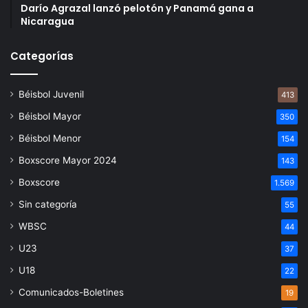
Darío Agrazal lanzó pelotón y Panamá gana a
Nicaragua
Categorías
Béisbol Juvenil
413
Béisbol Mayor
350
Béisbol Menor
154
Boxscore Mayor 2024
143
Boxscore
1.569
Sin categoría
55
WBSC
44
U23
37
U18
22
Comunicados-Boletines
19