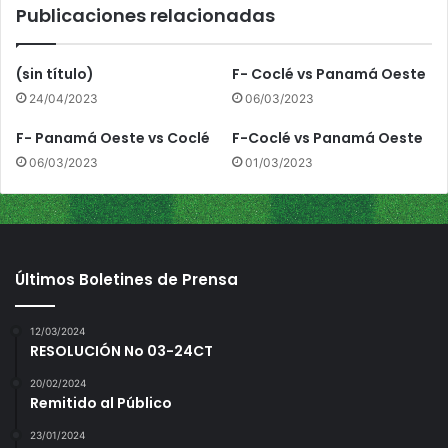
Publicaciones relacionadas
n
a
m
(sin título)
F- Coclé vs Panamá Oeste
á
24/04/2023
06/03/2023
M
e
F- Panamá Oeste vs Coclé
F-Coclé vs Panamá Oeste
t
06/03/2023
01/03/2023
r
o
Últimos Boletines de Prensa
12/03/2024
RESOLUCIÓN No 03-24CT
20/02/2024
Remitido al Público
23/01/2024