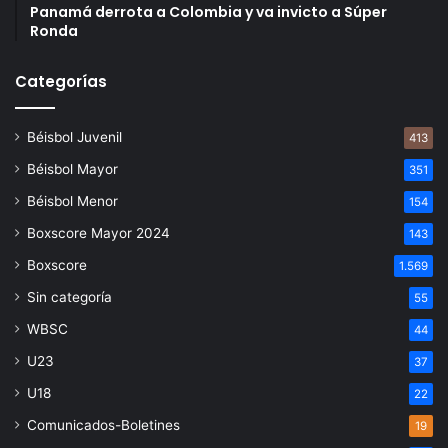
Panamá derrota a Colombia y va invicto a Súper
Ronda
Categorías
Béisbol Juvenil
413
Béisbol Mayor
351
Béisbol Menor
154
Boxscore Mayor 2024
143
Boxscore
1.569
Sin categoría
55
WBSC
44
U23
37
U18
22
Comunicados-Boletines
19