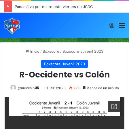
Panamá va por el oro este viernes en JCDC
Acces
M
Inicio
/
Boxscore
/
Boxscore Juvenil 2023
Boxscore Juvenil 2023
R-Occidente vs Colón
@nieves.p
S
13/01/2023
775
Menos de un minuto
e
n
d
a
n