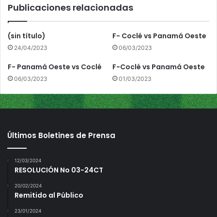
Publicaciones relacionadas
a
m
á
(sin título)
F- Coclé vs Panamá Oeste
M
24/04/2023
06/03/2023
e
t
F- Panamá Oeste vs Coclé
F-Coclé vs Panamá Oeste
r
06/03/2023
01/03/2023
o
Últimos Boletines de Prensa
12/03/2024
RESOLUCIÓN No 03-24CT
20/02/2024
Remitido al Público
23/01/2024