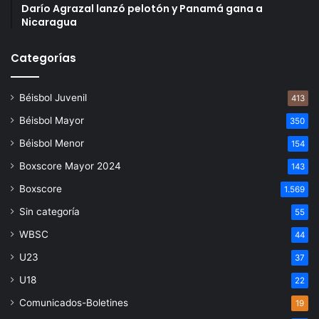
Darío Agrazal lanzó pelotón y Panamá gana a
Nicaragua
Categorías
Béisbol Juvenil
413
Béisbol Mayor
350
Béisbol Menor
154
Boxscore Mayor 2024
143
Boxscore
1.569
Sin categoría
55
WBSC
44
U23
37
U18
22
Comunicados-Boletines
19