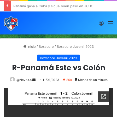
Panamá ante Cuba en el Inicio de la “Súper Ronda”
Acces
M
Inicio
/
Boxscore
/
Boxscore Juvenil 2023
Boxscore Juvenil 2023
R-Panamá Este vs Colón
@nieves.p
S
11/01/2023
859
Menos de un minuto
e
n
d
a
n