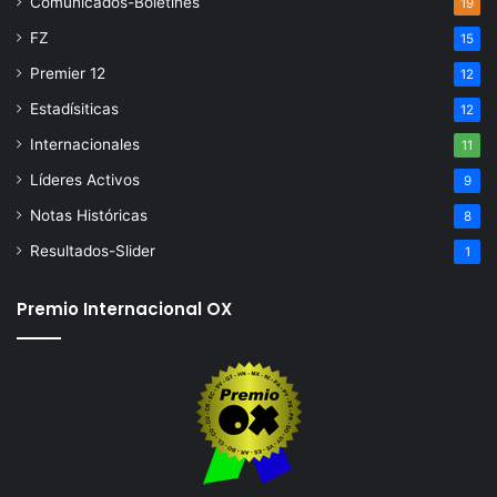
Comunicados-Boletines
19
FZ
15
Premier 12
12
Estadísiticas
12
Internacionales
11
Líderes Activos
9
Notas Históricas
8
Resultados-Slider
1
Premio Internacional OX