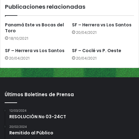
C
Publicaciones relacionadas
o
l
ó
Panamá Este vs Bocas del
SF – Herrera vs Los Santos
n
Toro
20/04/2021
18/10/2021
SF – Herrera vs Los Santos
SF – Coclé vs P. Oeste
20/04/2021
20/04/2021
Últimos Boletines de Prensa
12/03/2024
RESOLUCIÓN No 03-24CT
20/02/2024
Remitido al Público