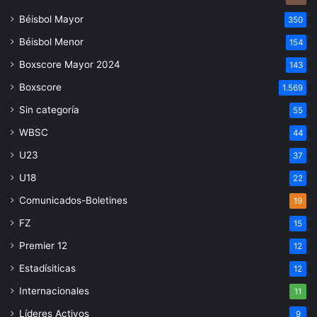
Béisbol Mayor
350
Béisbol Menor
154
Boxscore Mayor 2024
143
Boxscore
1.569
Sin categoría
55
WBSC
44
U23
37
U18
22
Comunicados-Boletines
19
FZ
15
Premier 12
12
Estadísiticas
12
Internacionales
11
Líderes Activos
9