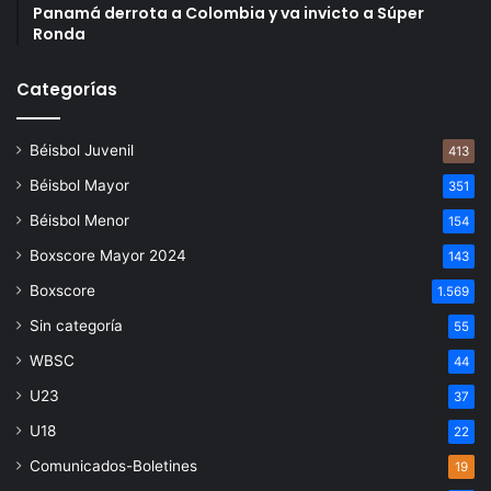
Panamá derrota a Colombia y va invicto a Súper
Ronda
Categorías
Béisbol Juvenil
413
Béisbol Mayor
351
Béisbol Menor
154
Boxscore Mayor 2024
143
Boxscore
1.569
Sin categoría
55
WBSC
44
U23
37
U18
22
Comunicados-Boletines
19