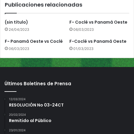
Publicaciones relacionadas
i
r
v
o
i
v
(sin título)
F- Coclé vs Panamá Oeste
d
s
24/04/2023
06/03/2023
u
C
a
h
F- Panamá Oeste vs Coclé
F-Coclé vs Panamá Oeste
l
i
e
06/03/2023
01/03/2023
r
s
i
d
q
e
u
l
í
j
Últimos Boletines de Prensa
u
v
e
12/03/2024
RESOLUCIÓN No 03-24CT
n
i
20/02/2024
l
Remitido al Público
23/01/2024