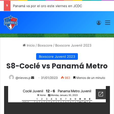
Panamá va por el oro este viernes en JCDC
Acces
M
Inicio
/
Boxscore
/
Boxscore Juvenil 2023
Boxscore Juvenil 2023
S8-Coclé vs Panamá Metro
@nieves.p
S
31/01/2023
983
Menos de un minuto
e
n
d
a
n