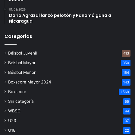
01/08/2026
Darío Agrazal lanzó pelotón y Panamá gana a
Nicaragua
Categorías
Béisbol Juvenil
413
Béisbol Mayor
350
Béisbol Menor
154
Boxscore Mayor 2024
143
Boxscore
1.569
Sin categoría
55
WBSC
44
U23
37
U18
22