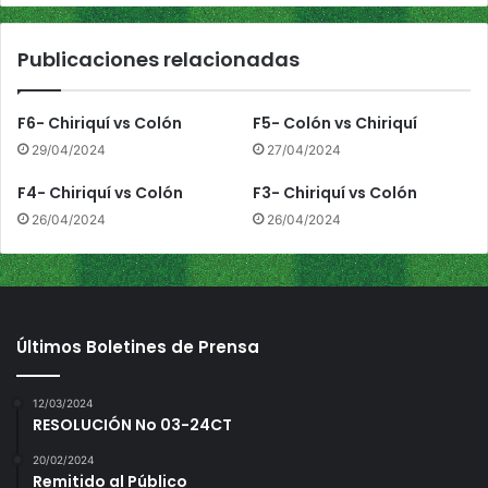
c
c
Publicaciones relacionadas
i
d
e
F6- Chiriquí vs Colón
F5- Colón vs Chiriquí
n
29/04/2024
27/04/2024
t
e
F4- Chiriquí vs Colón
F3- Chiriquí vs Colón
26/04/2024
26/04/2024
Últimos Boletines de Prensa
12/03/2024
RESOLUCIÓN No 03-24CT
20/02/2024
Remitido al Público