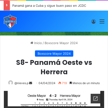
Panamá gana a Cuba y sigue buen paso en JCDC
Acces
M
Inicio
/
Boxscore Mayor 2024
Boxscore Mayor 2024
S8- Panamá Oeste vs
Herrera
@nieves.p
S
04/04/2024
719
Menos de un minuto
e
n
d
a